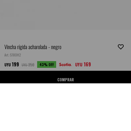
Vincha rígida acharolada - negro
S18OH2
199
169
350
UYU
43
UYU
UYU
COMPRAR
Ubicar en Tienda
SALE
DESCRIPCIÓN
- Composición: Cuero vegano.