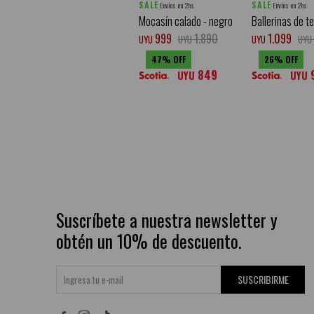
SALE
SALE
Envíos en 2hs
Envíos en 2hs
Mocasín calado - negro
Ballerinas de te
999
1.890
1.099
UYU
UYU
UYU
UYU
47
26
849
UYU
UYU
Suscríbete a nuestra newsletter y
obtén un 10% de descuento.
SUSCRIBIRME