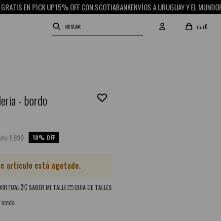
IS EN PICK UP
15% OFF CON SCOTIABANK
ENVÍOS A URUGUAY Y EL MUNDO
RETIR
0
UYU
eria - bordo
1.890
10
UYU
te artículo está agotado.
VIRTUAL
SABER MI TALLE
GUIA DE TALLES
Tienda