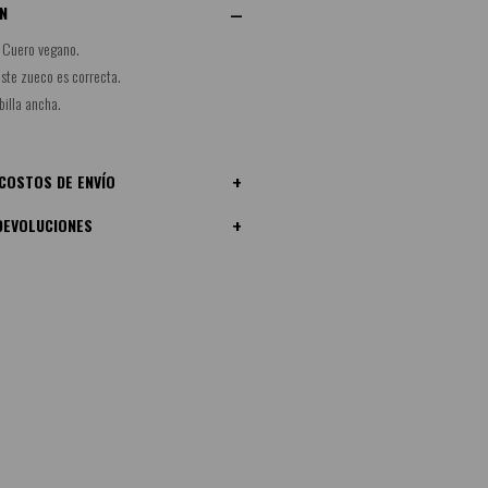
N
 Cuero vegano.
este zueco es correcta.
billa ancha.
COSTOS DE ENVÍO
DEVOLUCIONES