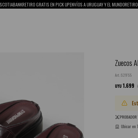
TIABANK
RETIRO GRATIS EN PICK UP
ENVÍOS A URUGUAY Y EL MUNDO
RETIRO GRAT
Zuecos Al
S21FS5
1.699
UYU
Es
PROBADOR 
Ubicar en 