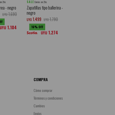
SALE
 en 2hs
Envíos en 2hs
rea - negro
Zapatillas tipo ballerina -
negro
1.690
UYU
1.499
1.790
UYU
UYU
1.104
16
UYU
1.274
UYU
COMPRA
Cómo comprar
Términos y condiciones
Cambios
Envíos