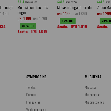
SALE
SALE
SALE
Envíos en 2hs
Envíos en 2hs
Envíos
la - negro
Mocasín con tachitas -
Mocasín elegant - crudo
Zueco Ma
negro
1.490
1.199
1.890
1.299
UYU
UYU
UYU
1.199
1.790
UYU
UYU
36
23
934
1.019
33
UYU
1.019
UYU
SYMPHORINE
MI CUENTA
Tiendas
Mis datos
Empresa
Mis compras
Franquicias
Mis direcciones
Venta por mayor