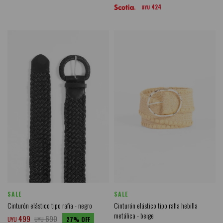
424
UYU
SALE
SALE
Cinturón elástico tipo rafia - negro
Cinturón elástico tipo rafia hebilla
metálica - beige
499
690
UYU
UYU
27