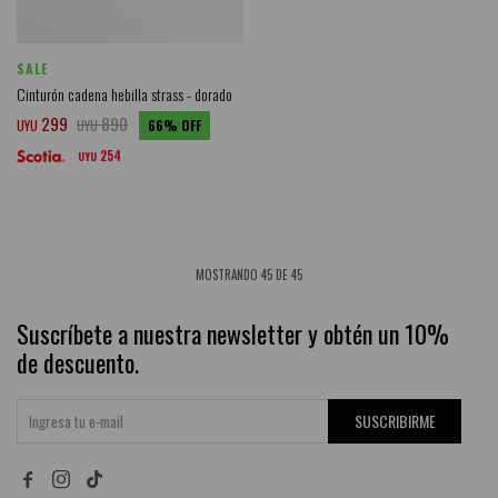
SALE
Cinturón cadena hebilla strass - dorado
299
890
UYU
UYU
66
254
UYU
MOSTRANDO
45
DE
45
Suscríbete a nuestra newsletter y obtén un 10%
de descuento.
SUSCRIBIRME

