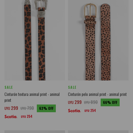
SALE
SALE
Cinturón textura animal print - animal
Cinturón pelo animal print - animal print
print
299
890
UYU
UYU
66
299
790
UYU
UYU
62
254
UYU
254
UYU