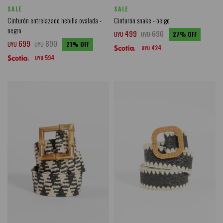
SALE
SALE
Cinturón entrelazado hebilla ovalada -
Cinturón snake - beige
negro
499
690
UYU
UYU
27
699
890
UYU
UYU
21
424
UYU
594
UYU