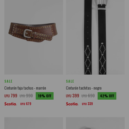
SALE
SALE
Cinturón faja tachas - marrón
Cinturón tachitas - negro
799
990
399
690
UYU
UYU
19
UYU
UYU
42
679
339
UYU
UYU