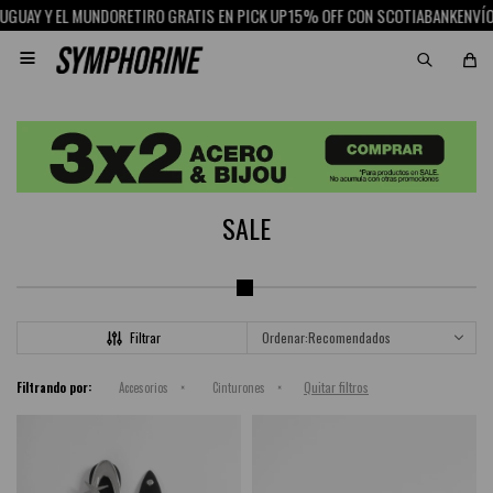
15% OFF CON SCOTIABANK
RETIRO GRAT

SALE
Recomendados
Quitar filtros
Filtrando por:
Accesorios
Cinturones