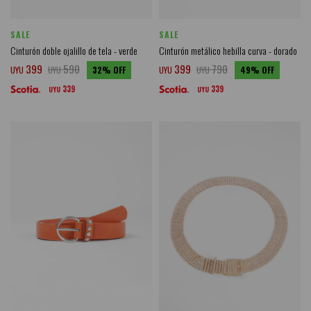
SALE
SALE
Cinturón doble ojalillo de tela - verde
Cinturón metálico hebilla curva - dorado
399
590
399
790
UYU
UYU
32
UYU
UYU
49
339
339
UYU
UYU