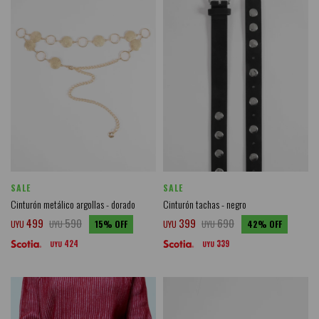
SALE
SALE
Cinturón metálico argollas - dorado
Cinturón tachas - negro
499
590
399
690
UYU
UYU
15
UYU
UYU
42
424
339
UYU
UYU