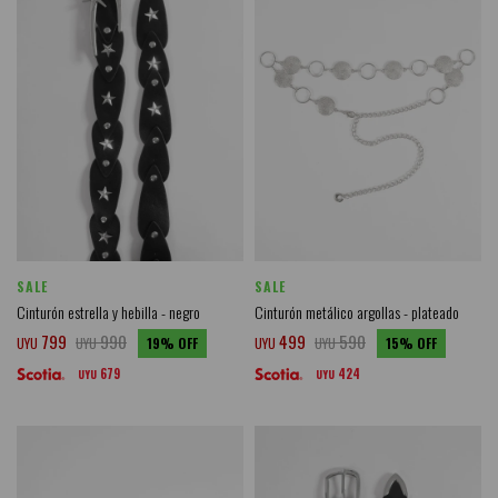
SALE
SALE
Cinturón estrella y hebilla - negro
Cinturón metálico argollas - plateado
799
990
499
590
UYU
UYU
19
UYU
UYU
15
679
424
UYU
UYU