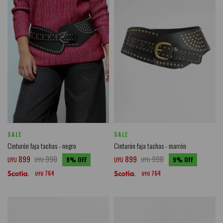
SALE
SALE
Cinturón faja tachas - negro
Cinturón faja tachas - marrón
899
990
899
990
UYU
UYU
9
UYU
UYU
9
764
764
UYU
UYU