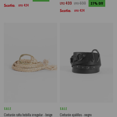
499
690
UYU
UYU
27
424
UYU
424
UYU
SALE
SALE
Cinturón rafia hebilla irregular - beige
Cinturón ojalillos - negro