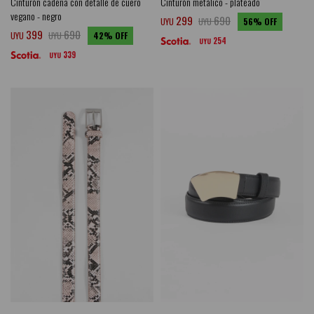
Cinturón cadena con detalle de cuero
Cinturón metálico - plateado
vegano - negro
299
690
UYU
UYU
56
399
690
UYU
UYU
42
254
UYU
339
UYU