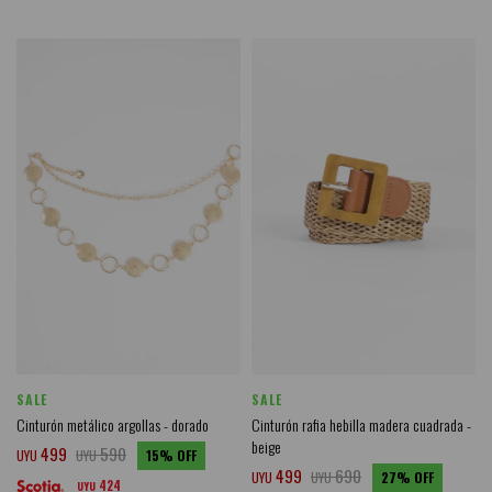
SALE
SALE
Cinturón metálico argollas - dorado
Cinturón rafia hebilla madera cuadrada -
beige
499
590
UYU
UYU
15
499
690
UYU
UYU
27
424
UYU