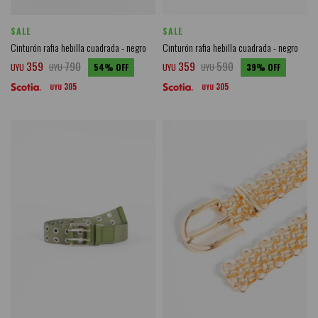
SALE
SALE
Cinturón rafia hebilla cuadrada - negro
Cinturón rafia hebilla cuadrada - negro
359
790
359
590
UYU
UYU
54
UYU
UYU
39
305
305
UYU
UYU