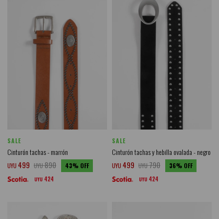
SALE
SALE
Cinturón tachas - marrón
Cinturón tachas y hebilla ovalada - negro
499
890
499
790
UYU
UYU
43
UYU
UYU
36
424
424
UYU
UYU