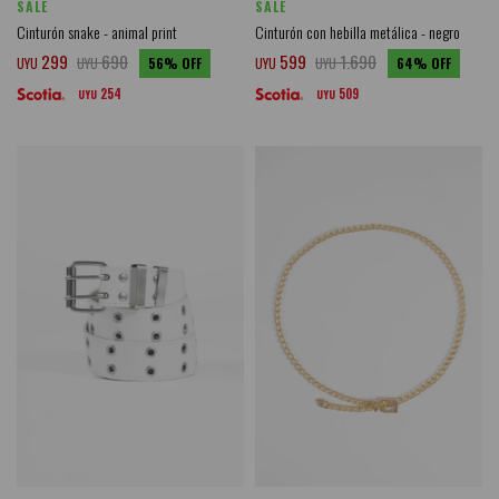
SALE
SALE
Cinturón snake - animal print
Cinturón con hebilla metálica - negro
299
690
599
1.690
UYU
UYU
56
UYU
UYU
64
254
509
UYU
UYU