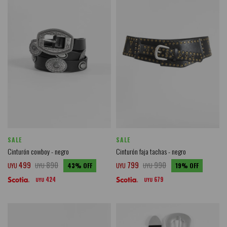
SALE
SALE
Cinturón cowboy - negro
Cinturón faja tachas - negro
499
890
799
990
UYU
UYU
43
UYU
UYU
19
424
679
UYU
UYU