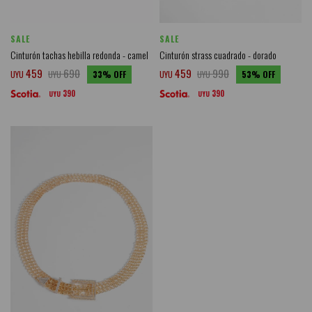
SALE
SALE
Cinturón tachas hebilla redonda - camel
Cinturón strass cuadrado - dorado
459
690
459
990
UYU
UYU
33
UYU
UYU
53
390
390
UYU
UYU