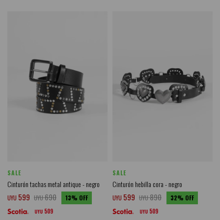
SALE
SALE
Cinturón tachas metal antique - negro
Cinturón hebilla cora - negro
599
690
599
890
UYU
UYU
13
UYU
UYU
32
509
509
UYU
UYU