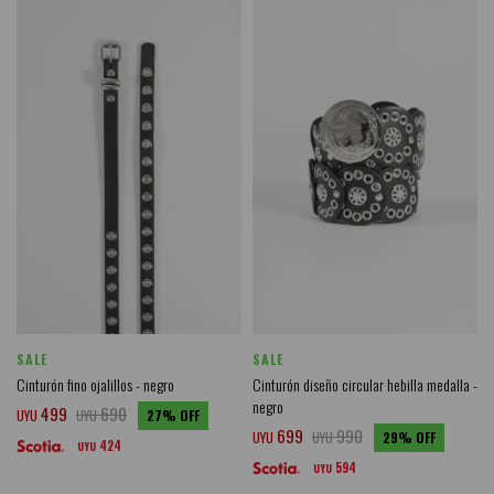
SALE
SALE
Cinturón fino ojalillos - negro
Cinturón diseño circular hebilla medalla -
negro
499
690
UYU
UYU
27
699
990
UYU
UYU
29
424
UYU
594
UYU