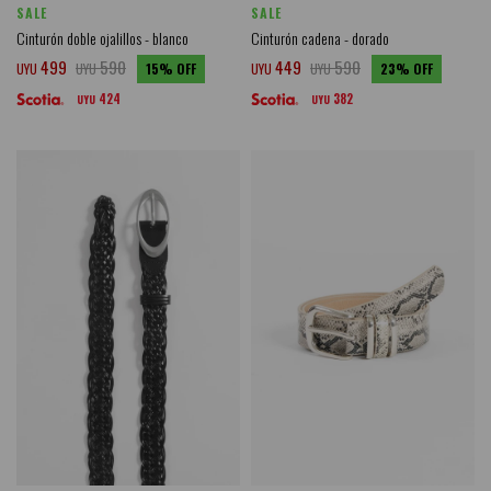
SALE
SALE
Cinturón doble ojalillos - blanco
Cinturón cadena - dorado
499
590
449
590
UYU
UYU
15
UYU
UYU
23
424
382
UYU
UYU