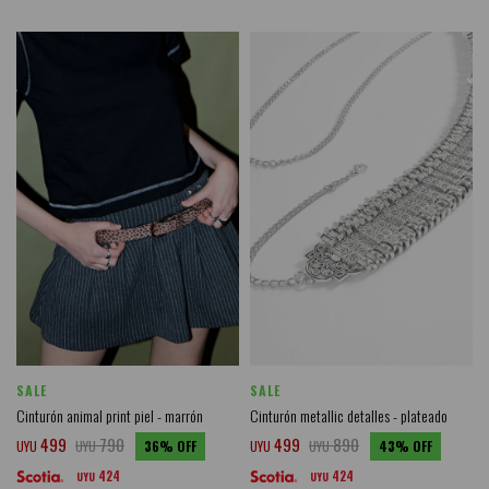
SALE
SALE
Cinturón animal print piel - marrón
Cinturón metallic detalles - plateado
499
790
499
890
UYU
UYU
36
UYU
UYU
43
424
424
UYU
UYU