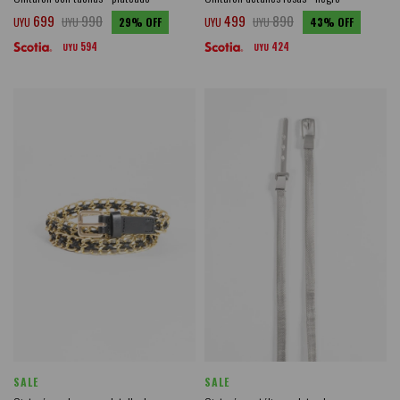
699
990
499
890
UYU
UYU
29
UYU
UYU
43
594
424
UYU
UYU
SALE
SALE