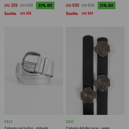
399
590
699
890
UYU
UYU
32
UYU
UYU
21
339
594
UYU
UYU
SALE
SALE
Cinturón con tachas - plateado
Cinturón detalles rosas - negro