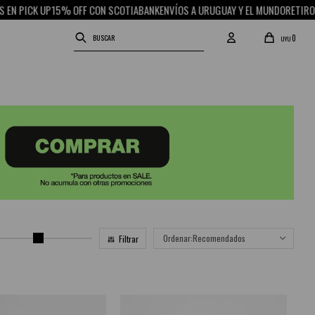
N PICK UP
15% OFF CON SCOTIABANK
ENVÍOS A URUGUAY Y EL MUNDO
RETIRO GR
0
UYU
Recomendados