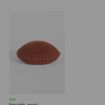
SALE
Boina tejida - marrón