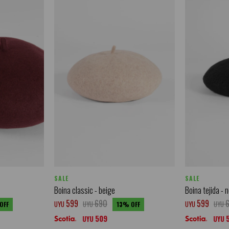
SALE
SALE
Boina classic - beige
Boina tejida - 
599
690
599
UYU
UYU
UYU
UYU
13
509
UYU
UYU