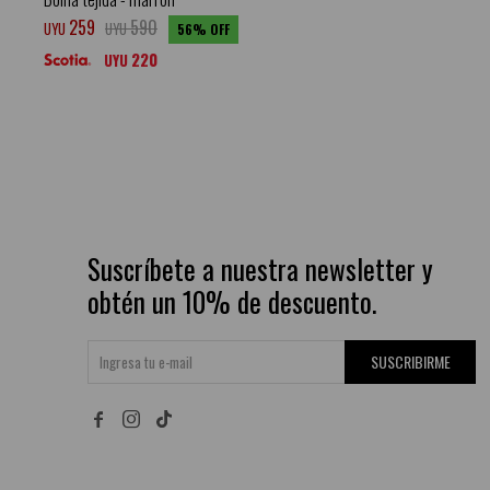
259
590
UYU
UYU
56
220
UYU
Suscríbete a nuestra newsletter y
obtén un 10% de descuento.
SUSCRIBIRME

