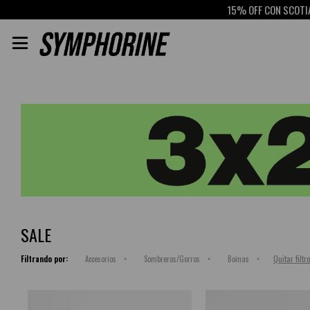
15% OFF CON SCOTIAB

SALE
Quitar filtr
Filtrando por:
Accesorios
Sombreros/Gorros
Boinas