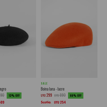
SALE
negro
Boina lana - lacre
690
299
890
UYU
UYU
13
66
509
254
UYU