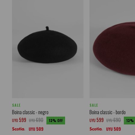
SALE
SALE
Boina classic - negro
Boina classic - bordo
599
690
599
690
UYU
UYU
UYU
UYU
13
13
509
509
UYU
UYU