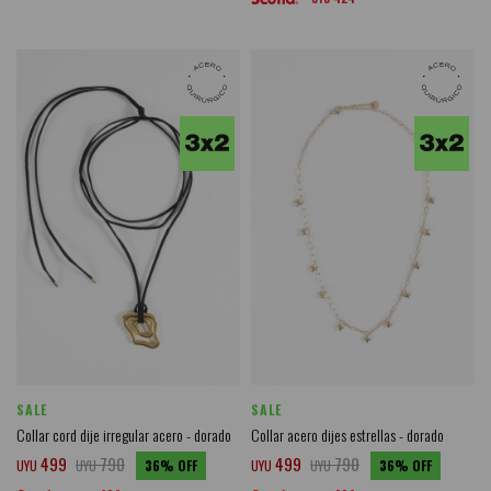
SALE
SALE
Collar cord dije irregular acero - dorado
Collar acero dijes estrellas - dorado
499
790
499
790
UYU
UYU
36
UYU
UYU
36