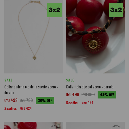
SALE
SALE
Collar cadena ojo de la suerte acero -
Collar tela dije sol acero - dorado
dorado
499
890
UYU
UYU
43
499
790
UYU
UYU
36
424
UYU
424
UYU