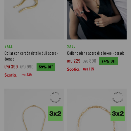
SALE
SALE
Collar con cordón detalle bull acero -
Collar cadena acero dije boxeo - dorado
dorado
229
890
UYU
UYU
74
399
990
UYU
UYU
59
195
UYU
339
UYU