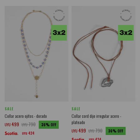
SALE
SALE
Collar acero ojitos - dorado
Collar cord dije irregular acero -
plateado
499
790
UYU
UYU
36
499
790
UYU
UYU
36
424
UYU
424
UYU