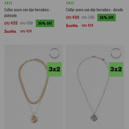
SALE
SALE
Collar acero con dije herradura -
Collar acero con dije herradura - dorado
plateado
499
790
UYU
UYU
36
499
790
UYU
UYU
36
424
UYU
424
UYU