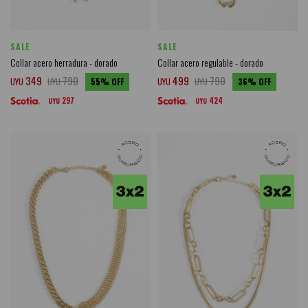
SALE
SALE
Collar acero herradura - dorado
Collar acero regulable - dorado
349
790
499
790
UYU
UYU
55
UYU
UYU
36
297
424
UYU
UYU