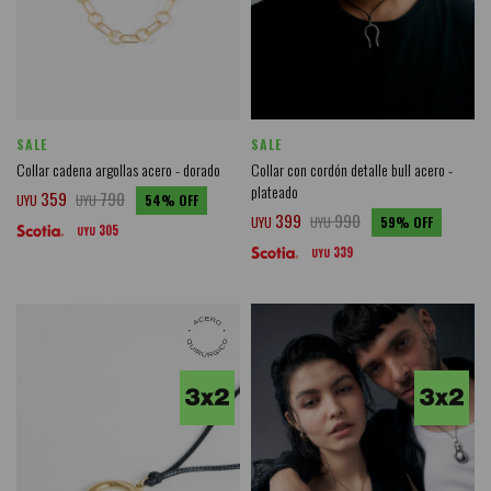
SALE
SALE
Collar cadena argollas acero - dorado
Collar con cordón detalle bull acero -
plateado
359
790
UYU
UYU
54
399
990
UYU
UYU
59
305
UYU
339
UYU