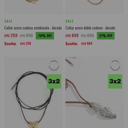
SALE
SALE
Collar acero cadena combinada - dorado
Collar acero doble cadena - dorado
259
890
699
890
UYU
UYU
70
UYU
UYU
21
220
594
UYU
UYU