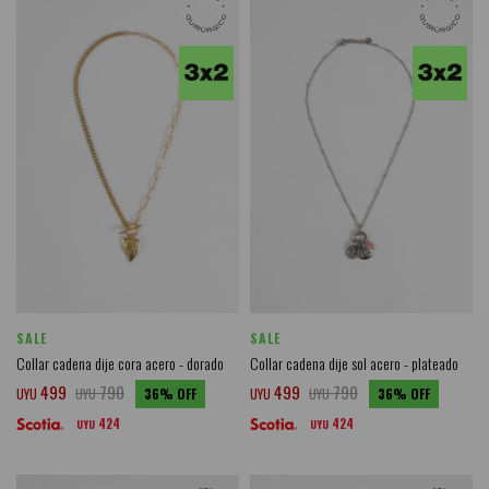
SALE
SALE
Collar cadena dije cora acero - dorado
Collar cadena dije sol acero - plateado
499
790
499
790
UYU
UYU
36
UYU
UYU
36
424
424
UYU
UYU