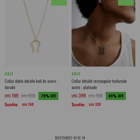
SALE
SALE
Collar doble detalle bull de acero -
Collar detalle rectangular texturado
dorado
acero - plateado
199
990
399
790
UYU
UYU
79
UYU
UYU
49
169
339
UYU
UYU
MOSTRANDO
44
DE
44