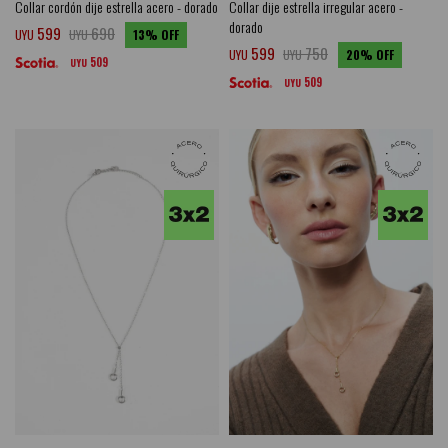
Collar cordón dije estrella acero - dorado
Collar dije estrella irregular acero -
dorado
599
690
UYU
UYU
13
599
750
UYU
UYU
20
509
UYU
509
UYU