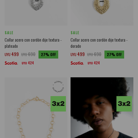
SALE
SALE
Collar acero con cordón dije textura -
Collar acero con cordón dije textura -
plateado
dorado
499
690
499
690
UYU
UYU
27
UYU
UYU
27
424
424
UYU
UYU