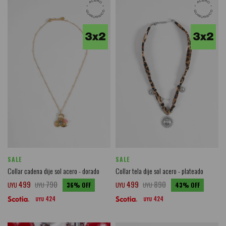
SALE
SALE
Collar cadena dije sol acero - dorado
Collar tela dije sol acero - plateado
499
790
499
890
UYU
UYU
36
UYU
UYU
43
424
424
UYU
UYU