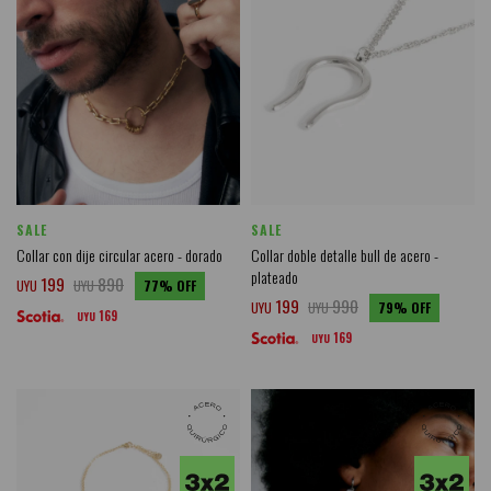
SALE
SALE
Collar con dije circular acero - dorado
Collar doble detalle bull de acero -
plateado
199
890
UYU
UYU
77
199
990
UYU
UYU
79
169
UYU
169
UYU