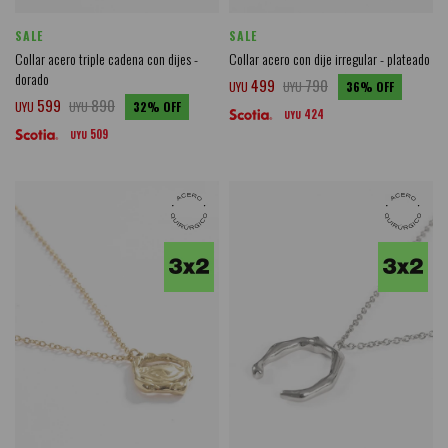
SALE
SALE
Collar acero triple cadena con dijes -
Collar acero con dije irregular - plateado
dorado
499
790
UYU
UYU
36
599
890
UYU
UYU
32
424
UYU
509
UYU