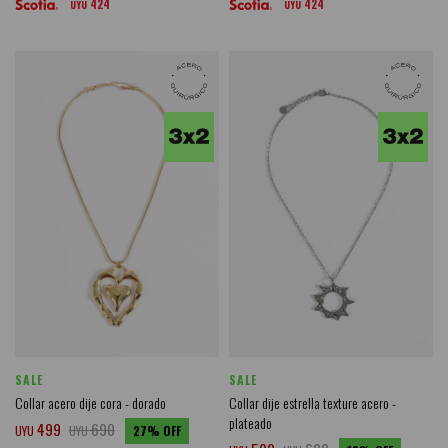
424
424
UYU
UYU
SALE
SALE
Collar acero dije cora - dorado
Collar dije estrella texture acero -
plateado
499
690
UYU
UYU
27