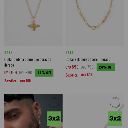
SALE
SALE
Collar cadena acero dije corazón -
Collar eslabones acero - dorado
dorado
599
790
UYU
UYU
24
199
890
UYU
UYU
77
509
UYU
169
UYU