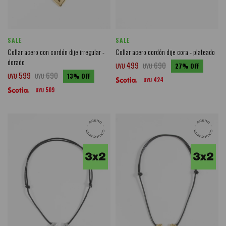
SALE
SALE
Collar acero con cordón dije irregular -
Collar acero cordón dije cora - plateado
dorado
499
690
UYU
UYU
27
599
690
UYU
UYU
13
424
UYU
509
UYU