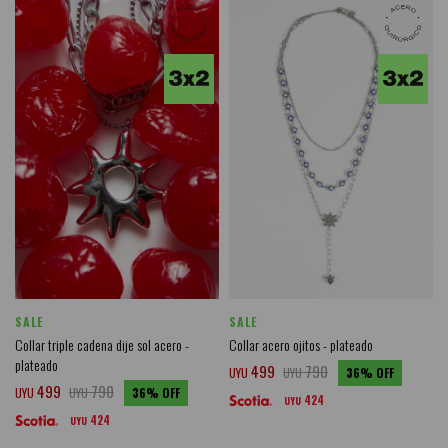
SALE
SALE
Collar triple cadena dije sol acero -
Collar acero ojitos - plateado
plateado
499
790
UYU
UYU
36
499
790
UYU
UYU
36
424
UYU
424
UYU