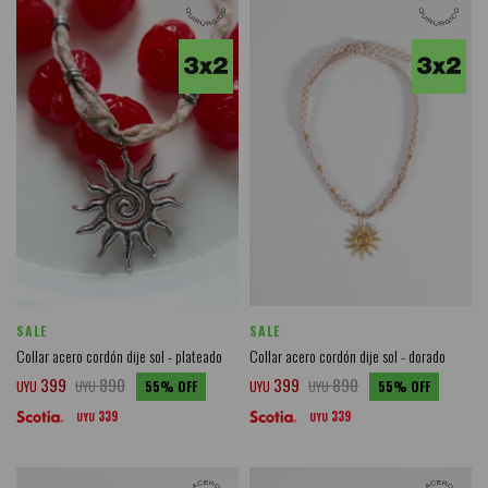
SALE
SALE
Collar acero cordón dije sol - plateado
Collar acero cordón dije sol - dorado
399
890
399
890
UYU
UYU
55
UYU
UYU
55
339
339
UYU
UYU