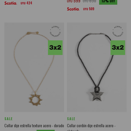
599
690
UYU
UYU
13
424
UYU
509
UYU
SALE
SALE
Collar dije estrella texture acero - dorado
Collar cordón dije estrella acero -