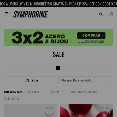
Y Y EL MUNDO
RETIRO GRATIS EN PICK UP
15% OFF CON SCOTIABANK
ENVÍOS A 

SALE
Recomendados
Filtrando por:
Bijouterie
Collares
Estilo:
#AceroQuirúrgico
Quitar filtros