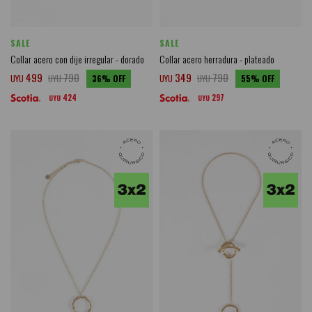
SALE
SALE
Collar acero con dije irregular - dorado
Collar acero herradura - plateado
499
790
349
790
UYU
UYU
36
UYU
UYU
55
424
297
UYU
UYU