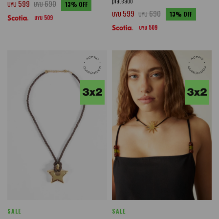
plateado
599
690
UYU
UYU
13
599
690
UYU
UYU
13
509
UYU
509
UYU
SALE
SALE