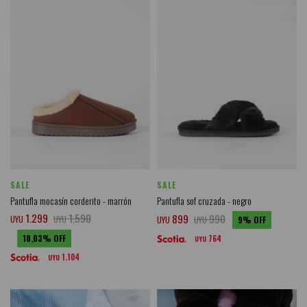
SALE
SALE
Pantufla mocasín corderito - marrón
Pantufla sof cruzada - negro
1.299
1.590
899
990
UYU
UYU
UYU
UYU
9
18,03
764
UYU
1.104
UYU