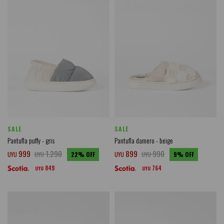
SALE
SALE
Pantufla puffy - gris
Pantufla damero - beige
999
1.290
899
990
UYU
UYU
22
UYU
UYU
9
849
764
UYU
UYU