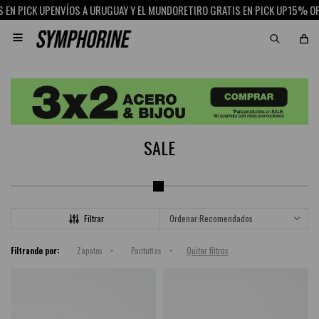
 PICK UP
ENVÍOS A URUGUAY Y EL MUNDO
RETIRO GRATIS EN PICK UP
15% OFF C

SALE
Recomendados
Quitar filtros
Filtrando por:
Zapatos
Pantuflas