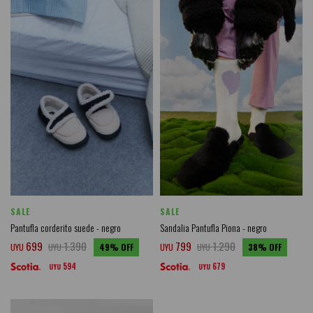
SALE
SALE
Pantufla corderito suede - negro
Sandalia Pantufla Piona - negro
699
1.390
799
1.290
UYU
UYU
49
UYU
UYU
38
594
679
UYU
UYU