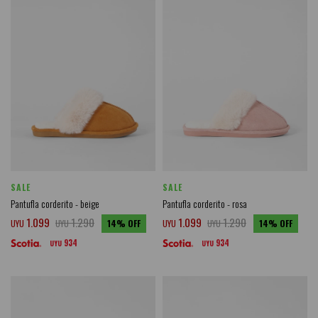
SALE
SALE
Pantufla corderito - beige
Pantufla corderito - rosa
1.099
1.290
1.099
1.290
UYU
UYU
14
UYU
UYU
14
934
934
UYU
UYU