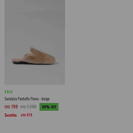
SALE
Sandalia Pantufla Piona - beige
799
1.290
UYU
UYU
38
679
UYU