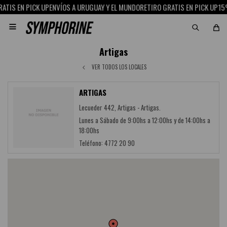
ATIS EN PICK UP
ENVÍOS A URUGUAY Y EL MUNDO
RETIRO GRATIS EN PICK UP
15%

Artigas
VER TODOS LOS LOCALES
ARTIGAS
Lecueder 442, Artigas - Artigas.
Lunes a Sábado de 9:00hs a 12:00hs y de 14:00hs a
18:00hs
Teléfono: 4772 20 90