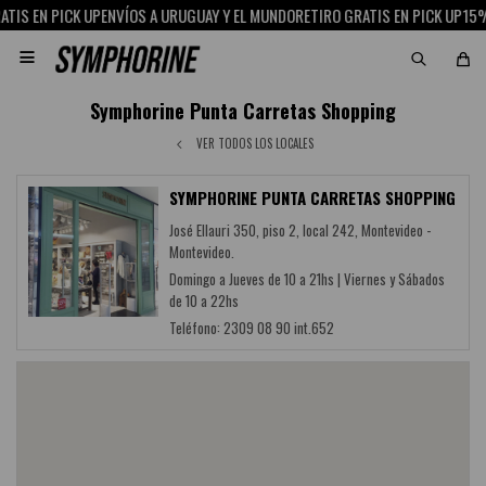
TIS EN PICK UP
ENVÍOS A URUGUAY Y EL MUNDO
RETIRO GRATIS EN PICK UP
15% 

Symphorine Punta Carretas Shopping
VER TODOS LOS LOCALES
SYMPHORINE PUNTA CARRETAS SHOPPING
José Ellauri 350, piso 2, local 242, Montevideo -
Montevideo.
Domingo a Jueves de 10 a 21hs | Viernes y Sábados
de 10 a 22hs
Teléfono: 2309 08 90 int.652