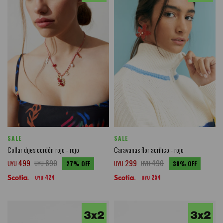
SALE
SALE
Collar dijes cordón rojo - rojo
Caravanas flor acrílico - rojo
499
690
299
490
UYU
UYU
27
UYU
UYU
38
424
254
UYU
UYU