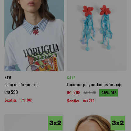
NEW
SALE
Collar cordón sun - rojo
Caravanas party mostacillas flor - rojo
590
299
590
UYU
UYU
UYU
49
502
UYU
254
UYU