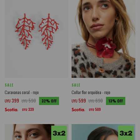
SALE
SALE
Caravanas coral - rojo
Collar flor orquídea - rojo
399
590
599
690
UYU
UYU
32
UYU
UYU
13
339
509
UYU
UYU