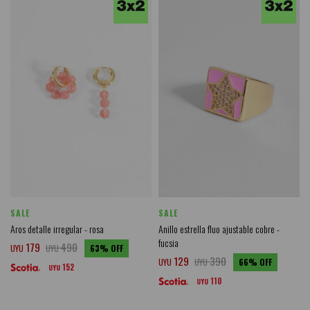
SALE
SALE
Aros detalle irregular - rosa
Anillo estrella fluo ajustable cobre -
fucsia
179
490
UYU
UYU
63
129
390
UYU
UYU
66
152
UYU
110
UYU