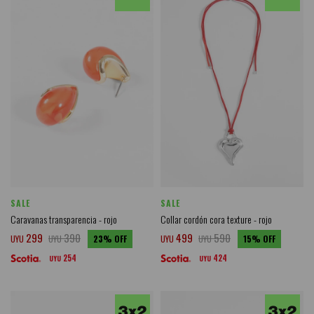
SALE
SALE
Caravanas transparencia - rojo
Collar cordón cora texture - rojo
299
390
499
590
UYU
UYU
23
UYU
UYU
15
254
424
UYU
UYU