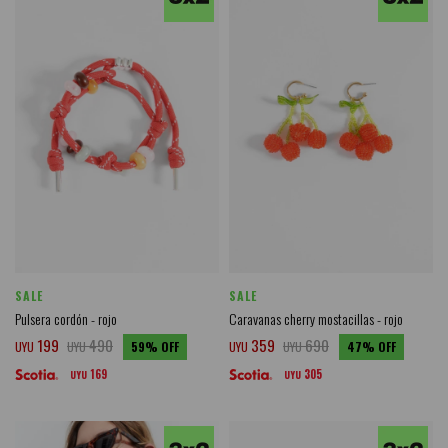
SALE
SALE
Pulsera cordón - rojo
Caravanas cherry mostacillas - rojo
199
490
359
690
UYU
UYU
59
UYU
UYU
47
169
305
UYU
UYU