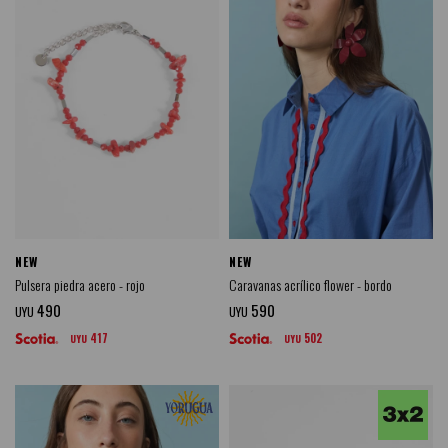
NEW
NEW
Pulsera piedra acero - rojo
Caravanas acrílico flower - bordo
490
590
UYU
UYU
417
502
UYU
UYU