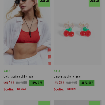
SALE
SALE
Collar acrílico chilly - rojo
Caravanas cherry - rojo
499
590
399
650
UYU
UYU
15
UYU
UYU
38
424
339
UYU
UYU