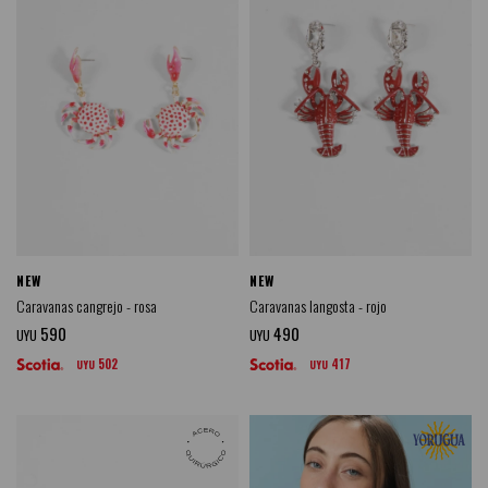
NEW
NEW
Caravanas cangrejo - rosa
Caravanas langosta - rojo
590
490
UYU
UYU
502
417
UYU
UYU