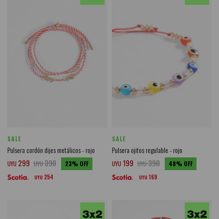
SALE
SALE
Pulsera cordón dijes metálicos - rojo
Pulsera ojitos regulable - rojo
299
390
199
390
UYU
UYU
23
UYU
UYU
48
254
169
UYU
UYU