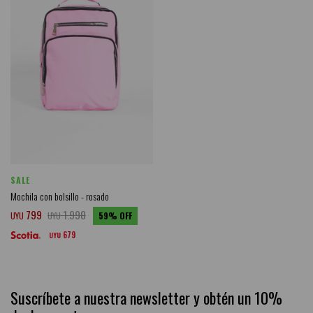
SALE
Mochila con bolsillo - rosado
799
1.990
UYU
UYU
59
679
UYU
Suscríbete a nuestra newsletter y obtén un 10%