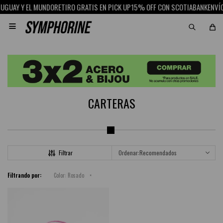
GUAY Y EL MUNDO
RETIRO GRATIS EN PICK UP
15% OFF CON SCOTIABANK
ENVÍOS

CARTERAS
Recomendados
Filtrando por:
Color:
Rosado