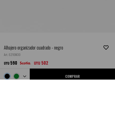
Alhajero organizador cuadrado - negro
S21OM30
590
502
UYU
UYU
COMPRAR
Ubicar en Tienda
NEW
DESCRIPCIÓN