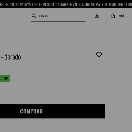
PICK UP
15% OFF CON SCOTIABANK
ENVÍOS A URUGUAY Y EL MUNDO
RETIRO GRA
0
UYU
 - dorado
COMPRAR