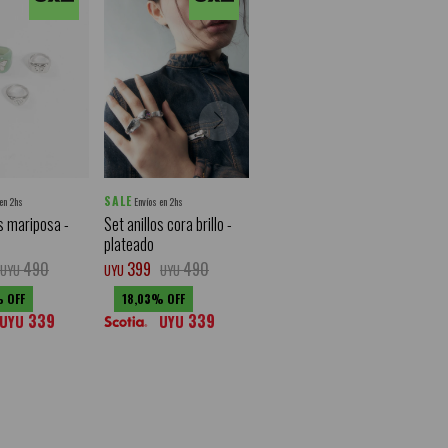
SALE
 en 2hs
Envíos en 2hs
os mariposa -
Set anillos cora brillo -
plateado
490
399
490
UYU
UYU
UYU
18,03
339
339
UYU
UYU