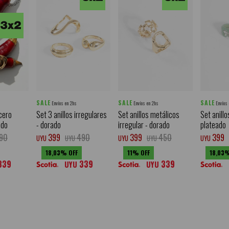
SALE
SALE
SALE
Envíos en 2hs
Envíos en 2hs
Envíos
acero
Set 3 anillos irregulares
Set anillos metálicos
Set anill
ado
- dorado
irregular - dorado
plateado
90
399
490
399
450
399
UYU
UYU
UYU
UYU
UYU
18,03
11
18,03
339
339
339
UYU
UYU