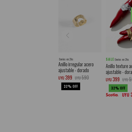
SALE
Envíos en 2hs
Envíos en 2hs
Anillo irregular acero
Anillo texture 
ajustable - dorado
ajustable - dor
399
590
UYU
UYU
399
5
UYU
UYU
32
32
UYU