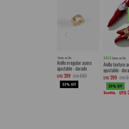
SALE
Envíos en 2hs
Envíos en 2hs
Anillo irregular acero
Anillo texture 
ajustable - dorado
ajustable - dor
399
590
UYU
UYU
399
5
UYU
UYU
32
32
UYU