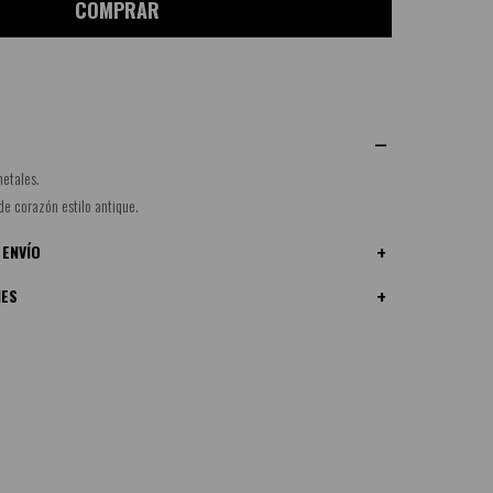
COMPRAR
etales.
 de corazón estilo antique.
 ENVÍO
NES