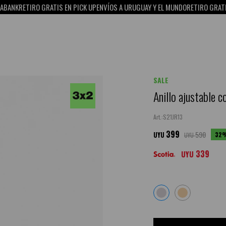
K
RETIRO GRATIS EN PICK UP
ENVÍOS A URUGUAY Y EL MUNDO
RETIRO GRATIS EN 
SALE
Anillo ajustable c
S21JR13
399
590
32
UYU
UYU
339
UYU