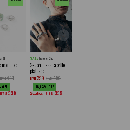
SALE
 en 2hs
Envíos en 2hs
os mariposa -
Set anillos cora brillo -
plateado
490
399
490
UYU
UYU
UYU
18,03
339
339
UYU
UYU