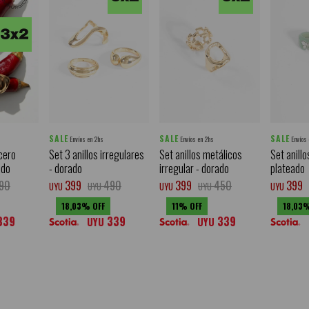
SALE
SALE
SALE
Envíos en 2hs
Envíos en 2hs
Envíos
acero
Set 3 anillos irregulares
Set anillos metálicos
Set anill
ado
- dorado
irregular - dorado
plateado
90
399
490
399
450
399
UYU
UYU
UYU
UYU
UYU
18,03
11
18,03
339
339
339
UYU
UYU