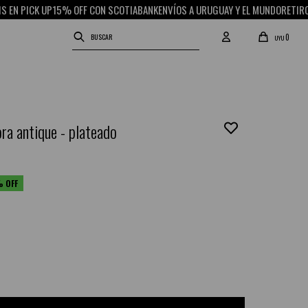
PICK UP
15% OFF CON SCOTIABANK
ENVÍOS A URUGUAY Y EL MUNDO
RETIRO GRAT
0
UYU
ora antique - plateado