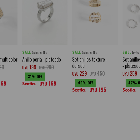
SALE
SALE
SALE
Envíos en 2hs
Envíos en 2hs
Envíos
 multicolor
Anillo perla - plateado
Set anillos texture -
Set anillo
dorado
- platead
90
199
290
UYU
UYU
229
450
259
UYU
UYU
UYU
31
169
169
49
47
UYU
195
UYU