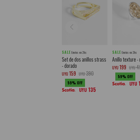
SALE
SALE
Envíos en 2hs
Envíos en 2hs
Set de dos anillos strass
Anillo texture -
- dorado
199
4
UYU
UYU
159
390
UYU
UYU
59
59
UYU
135
UYU