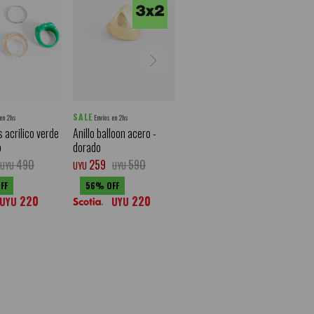
SALE
 en 2hs
Envíos en 2hs
s acrilico verde
Anillo balloon acero -
o
dorado
490
259
590
UYU
UYU
UYU
56
220
220
UYU
UYU