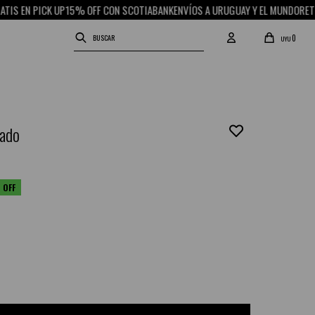
 EN PICK UP
15% OFF CON SCOTIABANK
ENVÍOS A URUGUAY Y EL MUNDO
RETIRO 
0
UYU
eado