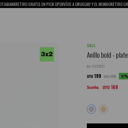
ABANK
RETIRO GRATIS EN PICK UP
ENVÍOS A URUGUAY Y EL MUNDO
RETIRO GRATIS
SALE
Anillo bold - plat
S22JR21
199
290
31
UYU
UYU
169
UYU