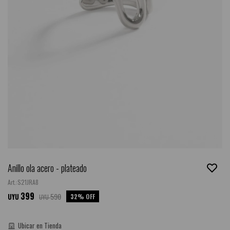
Anillo ola acero - plateado
S21JRA8
399
590
32
UYU
UYU
Guía de talles
Ubicar en Tienda