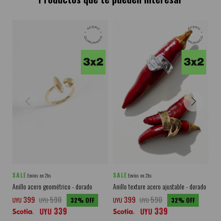
SALE
SALE
SA
Envíos en 2hs
Envíos en 2hs
Anillo acero geométrico - dorado
Anillo texture acero ajustable - dorado
Set
399
590
399
590
UYU
UYU
32
UYU
UYU
32
UY
339
339
UYU
UYU