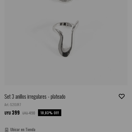
Set 3 anillos irregulares - plateado
S20JR7
399
490
18,03
UYU
UYU
Guía de talles
Ubicar en Tienda