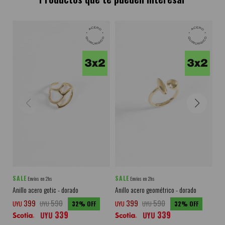
SALE
SALE
SA
Envíos en 2hs
Envíos en 2hs
Anillo acero gotic - dorado
Anillo acero geométrico - dorado
Ani
399
590
399
590
UYU
UYU
32
UYU
UYU
32
UY
339
339
UYU
UYU