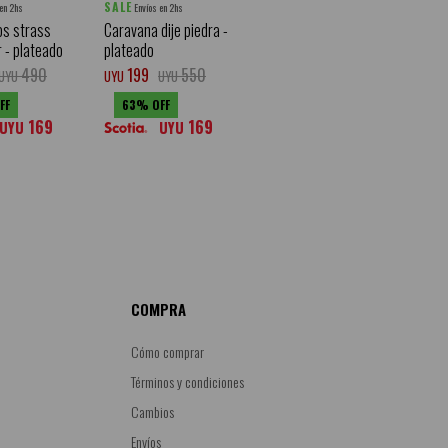
SALE
 en 2hs
Envíos en 2hs
os strass
Caravana dije piedra -
r - plateado
plateado
490
199
550
UYU
UYU
UYU
63
169
169
UYU
UYU
COMPRA
Cómo comprar
Términos y condiciones
Cambios
Envíos