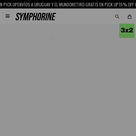
ICK UP
ENVÍOS A URUGUAY Y EL MUNDO
RETIRO GRATIS EN PICK UP
15% OFF CON
