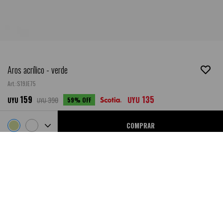
Aros acrílico - verde
S19JE75
159
135
390
UYU
59
UYU
UYU
COMPRAR
Ubicar en Tienda
SALE
DESCRIPCIÓN
- Composición: Hierro.