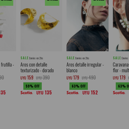
SALE
SALE
SALE
Envíos en 2hs
Envíos en 2hs
Envíos
frutilla -
Aros con detalle
Aros detalle irregular -
Caravanas
texturizado - dorado
blanco
flor - mul
90
159
390
179
490
179
UYU
UYU
UYU
UYU
UYU
59
63
63
135
135
152
UYU
UYU