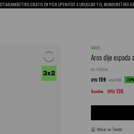
ANK
RETIRO GRATIS EN PICK UP
ENVÍOS A URUGUAY Y EL MUNDO
RETIRO GRATIS E
SALE
Aros dije espada 
S16JEA8
159
590
73
UYU
UYU
135
UYU
Ubicar en Tienda