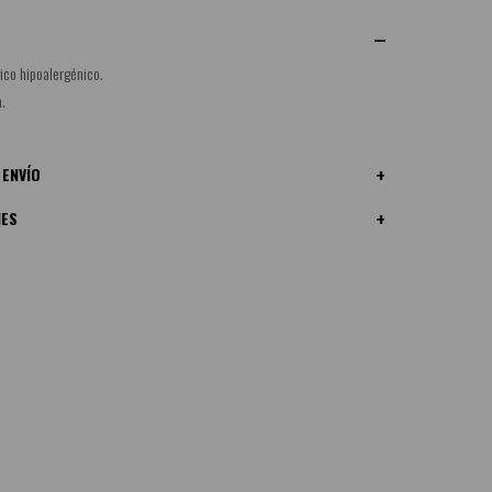
ico hipoalergénico.
m.
 ENVÍO
NES