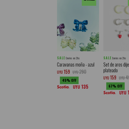
SALE
SALE
Envíos en 2hs
Envíos en 2hs
Caravanas moña - azul
Set de aros dije 
plateado
159
290
UYU
UYU
159
4
UYU
UYU
45
135
67
UYU
UYU