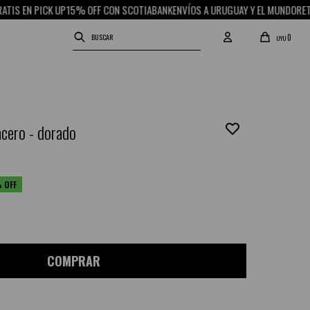
N PICK UP
15% OFF CON SCOTIABANK
ENVÍOS A URUGUAY Y EL MUNDO
RETIRO GR
0
UYU
acero - dorado
COMPRAR