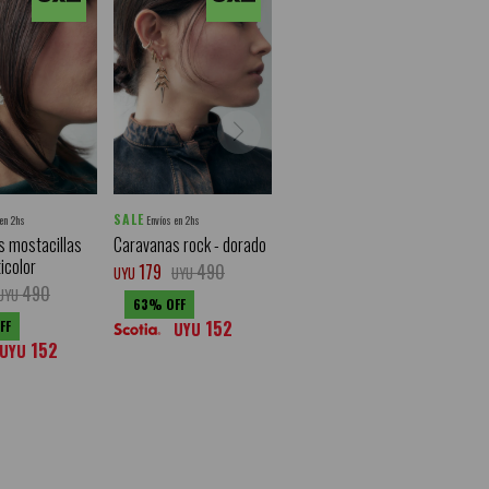
SALE
 en 2hs
Envíos en 2hs
 mostacillas
Caravanas rock - dorado
ticolor
179
490
UYU
UYU
490
UYU
63
152
UYU
152
UYU