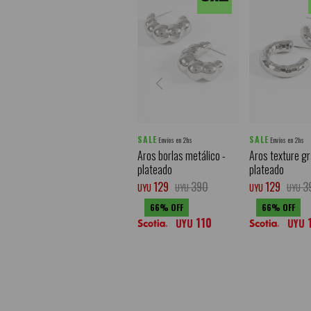
SALE
SALE
Envíos en 2hs
Envíos en 2hs
Aros borlas metálico -
Aros texture g
plateado
plateado
129
390
129
3
UYU
UYU
UYU
UYU
66
66
110
UYU
UYU