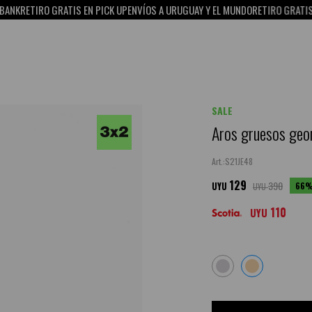
RETIRO GRATIS EN PICK UP
ENVÍOS A URUGUAY Y EL MUNDO
RETIRO GRATIS EN P
SALE
Aros gruesos geo
S21JE48
129
390
66
UYU
UYU
110
UYU