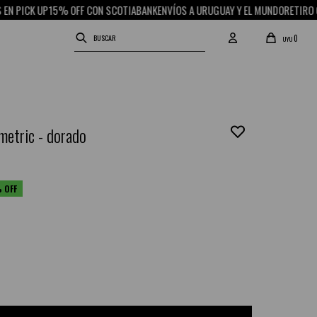
ICK UP
15% OFF CON SCOTIABANK
ENVÍOS A URUGUAY Y EL MUNDO
RETIRO GRATI
0
UYU
metric - dorado