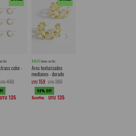
SALE
 en 2hs
Envíos en 2hs
strass color -
Aros texturizados
medianos - dorado
490
159
390
UYU
UYU
UYU
59
135
135
UYU
UYU