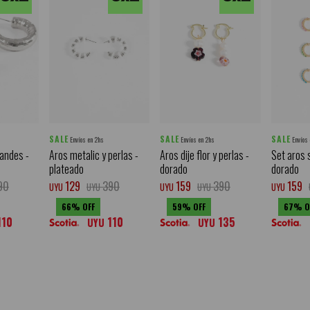
SALE
SALE
SALE
Envíos en 2hs
Envíos en 2hs
Envíos
randes -
Aros metalic y perlas -
Aros dije flor y perlas -
Set aros 
plateado
dorado
dorado
90
129
390
159
390
159
UYU
UYU
UYU
UYU
UYU
66
59
67
110
110
135
UYU
UYU