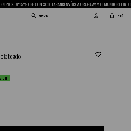
ICK UP
15% OFF CON SCOTIABANK
ENVÍOS A URUGUAY Y EL MUNDO
RETIRO GRATI
0
UYU
 plateado