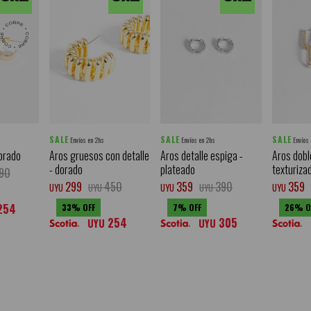
SALE
SALE
SALE
Envíos en 2hs
Envíos en 2hs
Envíos
orado
Aros gruesos con detalle
Aros detalle espiga -
Aros dobl
- dorado
plateado
texturiza
90
299
450
359
390
359
UYU
UYU
UYU
UYU
UYU
254
33
7
26
254
305
UYU
UYU