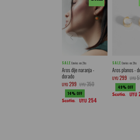
SALE
SALE
Envíos en 2hs
Envíos en 2hs
Aros dije naranja -
Aros planos - d
dorado
299
5
UYU
UYU
299
350
UYU
UYU
49
14
UYU
254
UYU