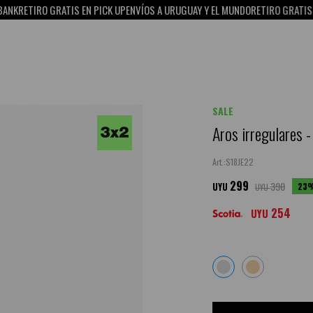
RETIRO GRATIS EN PICK UP
ENVÍOS A URUGUAY Y EL MUNDO
RETIRO GRATIS EN P
SALE
Aros irregulares -
S18JE22
299
390
23
UYU
UYU
254
UYU