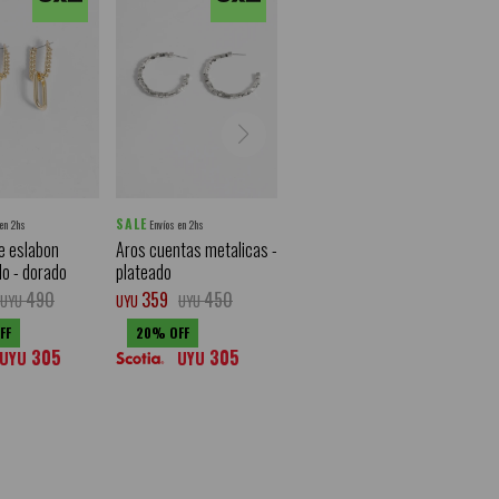
SALE
 en 2hs
Envíos en 2hs
e eslabon
Aros cuentas metalicas -
do - dorado
plateado
490
359
450
UYU
UYU
UYU
20
305
305
UYU
UYU