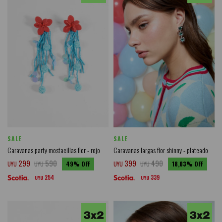
SALE
SALE
Caravanas party mostacillas flor - rojo
Caravanas largas flor shinny - plateado
299
590
399
490
UYU
UYU
49
UYU
UYU
18,03
254
339
UYU
UYU