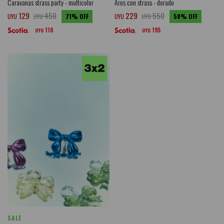
Caravanas strass party - multicolor
Aros con strass - dorado
129
450
229
550
UYU
UYU
71
UYU
UYU
58
110
195
UYU
UYU
SALE