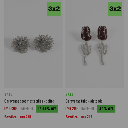
SALE
SALE
Caravanas spot mostacillas - peltre
Caravanas tulip - plateado
399
490
299
590
UYU
UYU
18,03
UYU
UYU
49
339
254
UYU
UYU