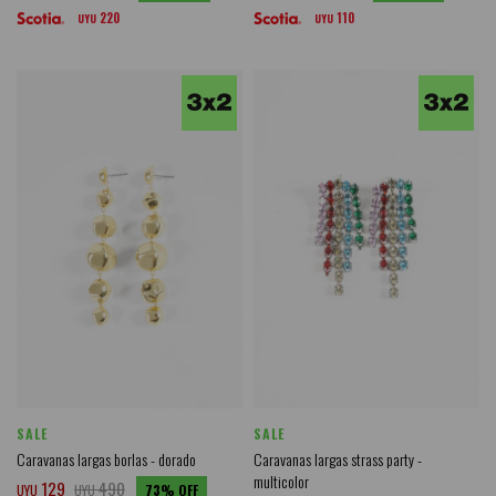
220
110
UYU
UYU
SALE
SALE
Caravanas largas borlas - dorado
Caravanas largas strass party -
multicolor
129
490
UYU
UYU
73