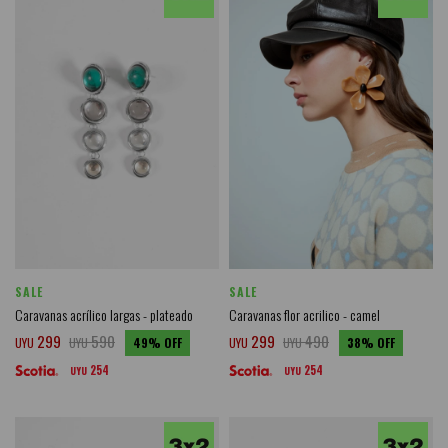
SALE
SALE
Caravanas acrílico largas - plateado
Caravanas flor acrilico - camel
299
590
299
490
UYU
UYU
49
UYU
UYU
38
254
254
UYU
UYU