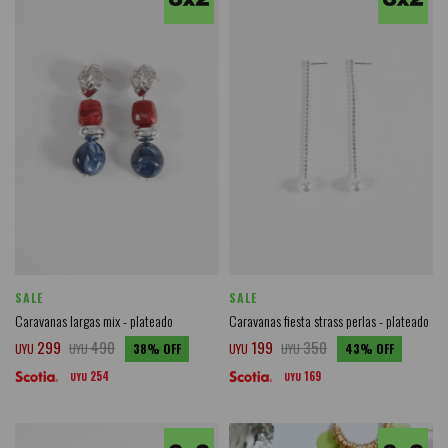
SALE
SALE
Caravanas largas mix - plateado
Caravanas fiesta strass perlas - plateado
299
490
199
350
UYU
UYU
38
UYU
UYU
43
254
169
UYU
UYU