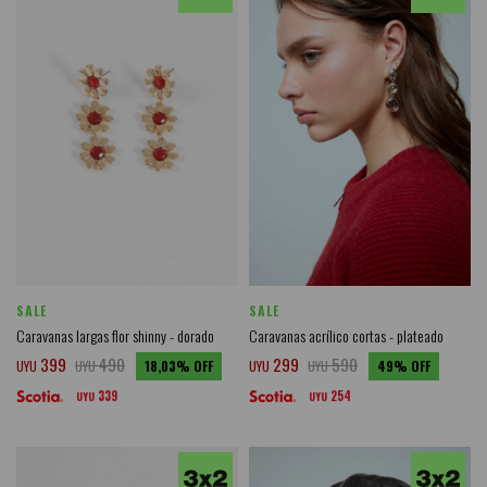
SALE
SALE
Caravanas largas flor shinny - dorado
Caravanas acrílico cortas - plateado
399
490
299
590
UYU
UYU
18,03
UYU
UYU
49
339
254
UYU
UYU