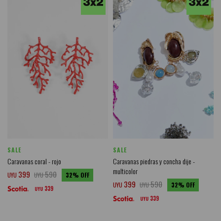
SALE
SALE
Caravanas coral - rojo
Caravanas piedras y concha dije -
multicolor
399
590
UYU
UYU
32
399
590
UYU
UYU
32
339
UYU
339
UYU