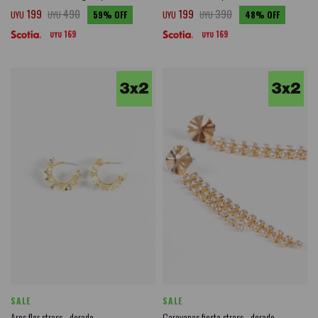
199
490
199
390
UYU
UYU
59
UYU
UYU
48
169
169
UYU
UYU
SALE
SALE
Aros flor strass - dorado
Caravanas fiesta strass - dorado