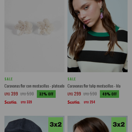
SALE
SALE
Caravanas flor con mostacillas - plateado
Caravanas flor tulip mostacillas - lila
399
590
299
590
UYU
UYU
32
UYU
UYU
49
339
254
UYU
UYU