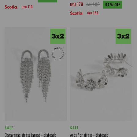
179
490
UYU
UYU
63
110
UYU
152
UYU
SALE
SALE
Caravanas strass largas - plateado
Aros flor strass - plateado