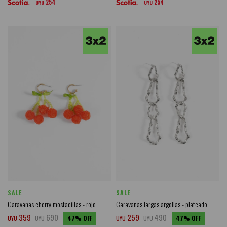
254
254
UYU
UYU
SALE
SALE
Caravanas cherry mostacillas - rojo
Caravanas largas argollas - plateado
359
690
259
490
UYU
UYU
47
UYU
UYU
47