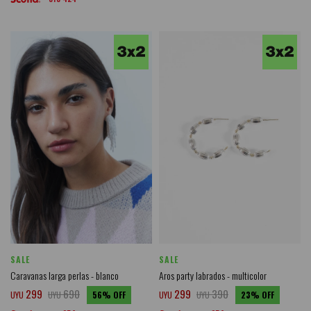
SALE
SALE
Caravanas larga perlas - blanco
Aros party labrados - multicolor
299
690
299
390
UYU
UYU
56
UYU
UYU
23