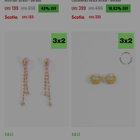
199
390
399
490
UYU
UYU
48
UYU
UYU
18,03
169
339
UYU
UYU
SALE
SALE