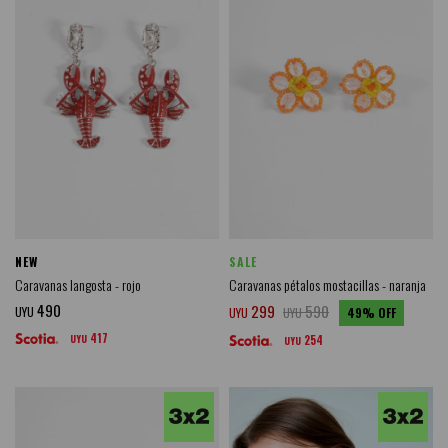
NEW
SALE
Caravanas langosta - rojo
Caravanas pétalos mostacillas - naranja
490
299
590
UYU
UYU
UYU
49
417
UYU
254
UYU