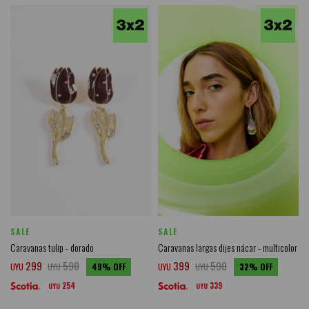
SALE
SALE
Caravanas tulip - dorado
Caravanas largas dijes nácar - multicolor
299
590
399
590
UYU
UYU
49
UYU
UYU
32
254
339
UYU
UYU