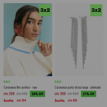
SALE
SALE
Caravanas flor acrílico - rojo
Caravanas party strass larga - plateado
299
490
399
550
UYU
UYU
38
UYU
UYU
27
254
339
UYU
UYU