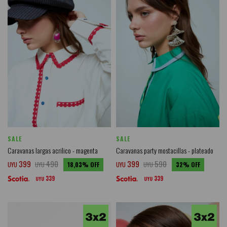
SALE
SALE
Caravanas largas acrilico - magenta
Caravanas party mostacillas - plateado
399
490
399
590
UYU
UYU
18,03
UYU
UYU
32
339
339
UYU
UYU