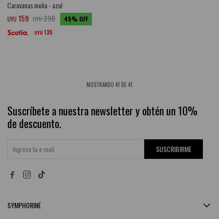
Caravanas moña - azul
159
290
UYU
UYU
45
135
UYU
MOSTRANDO
41
DE
41
Suscríbete a nuestra newsletter y obtén un 10%
de descuento.
SUSCRIBIRME


SYMPHORINE