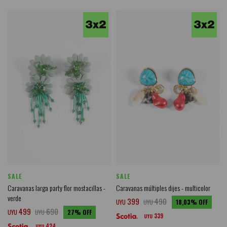
SALE
SALE
Caravanas larga party flor mostacillas -
Caravanas múltiples dijes - multicolor
verde
399
490
UYU
UYU
18,03
499
690
UYU
UYU
27
339
UYU
424
UYU