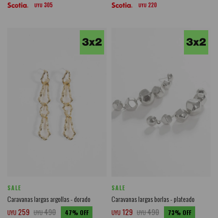
305
220
UYU
UYU
SALE
SALE
Caravanas largas argollas - dorado
Caravanas largas borlas - plateado
259
490
129
490
UYU
UYU
47
UYU
UYU
73