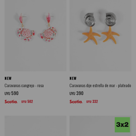
NEW
NEW
Caravanas cangrejo - rosa
Caravanas dije estrella de mar - plateado
590
390
UYU
UYU
502
332
UYU
UYU