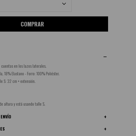
COMPRAR
 cuentas en los lazos laterales.
, 18% Elastano - Forro: 100% Poliéster.
lle S: 32 cm + extensión.
de altura y está usando talle S.
 ENVÍO
NES