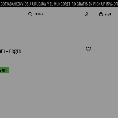
OS A URUGUAY Y EL MUNDO
RETIRO GRATIS EN PICK UP
15% OFF CON SCOTIABA
0
UYU
om - negro