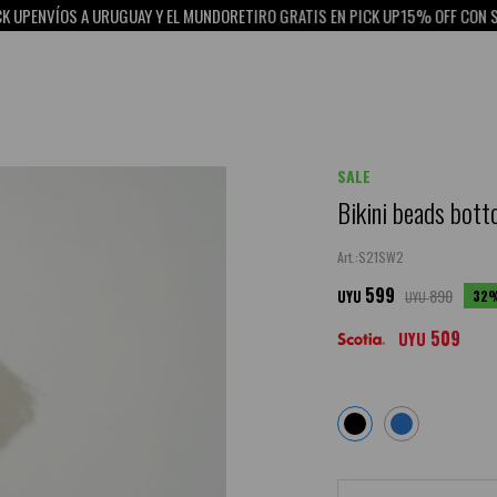
URUGUAY Y EL MUNDO
RETIRO GRATIS EN PICK UP
15% OFF CON SCOTIABANK
ENVÍ
SALE
Bikini beads bott
S21SW2
599
890
32
UYU
UYU
509
UYU