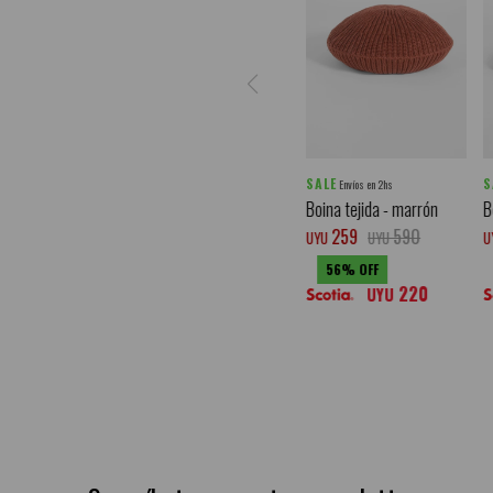
SALE
S
Envíos en 2hs
Boina tejida - marrón
B
259
590
UYU
UYU
U
56
220
UYU