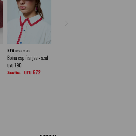
NEW
Envíos en 2hs
Boina cap franjas - azul
790
UYU
672
UYU