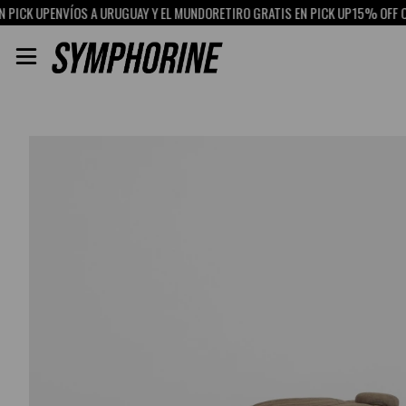
CK UP
ENVÍOS A URUGUAY Y EL MUNDO
RETIRO GRATIS EN PICK UP
15% OFF CON 
