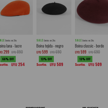
ALE
SALE
SALE
Envíos en 2hs
Envíos en 2hs
Envíos en 2hs
oina lana - lacre
Boina tejida - negro
Boina classic - bordo
299
890
599
690
599
690
YU
UYU
UYU
UYU
UYU
UYU
66
13
13
254
509
509
UYU
UYU
UYU