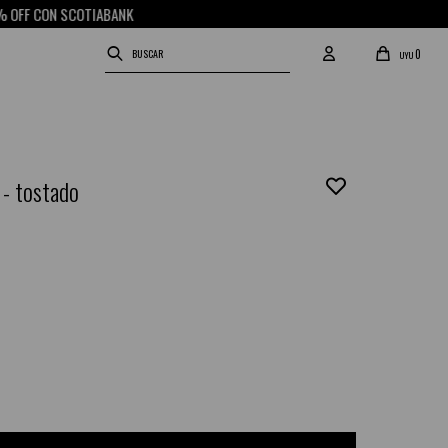
F CON SCOTIABANK
0
UYU
 - tostado