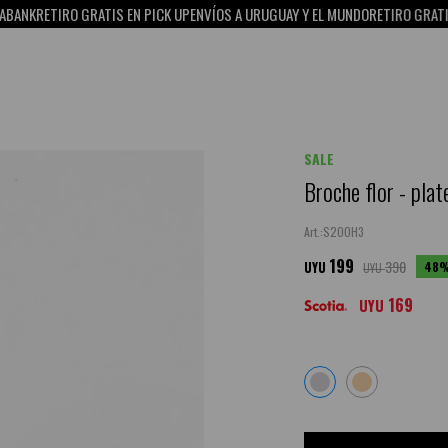
NK
RETIRO GRATIS EN PICK UP
ENVÍOS A URUGUAY Y EL MUNDO
RETIRO GRATIS EN
SALE
Broche flor - pla
S20OH3
199
390
48
UYU
UYU
169
UYU