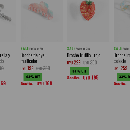
SALE
SALE
SALE
Envíos en 2hs
Envíos en 2hs
Envíos
rella y
Broche tie dye -
Broche frutilla - rojo
Broche ir
ado
multicolor
celeste
229
350
UYU
UYU
90
199
350
259
UYU
UYU
UYU
34
195
43
33
UYU
169
169
UYU