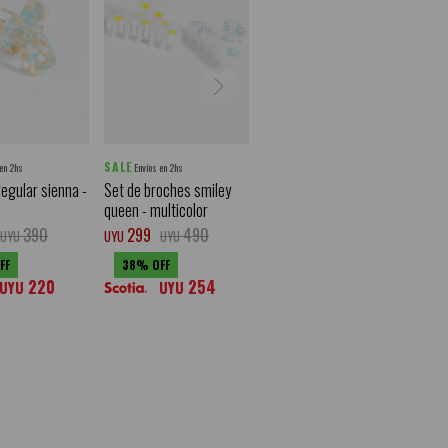
SALE
 en 2hs
Envíos en 2hs
regular sienna -
Set de broches smiley
queen - multicolor
390
299
490
UYU
UYU
UYU
38
220
254
UYU
UYU