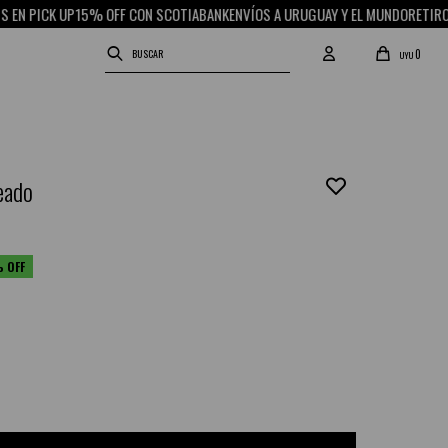
 PICK UP
15% OFF CON SCOTIABANK
ENVÍOS A URUGUAY Y EL MUNDO
RETIRO GRA
0
UYU
teado