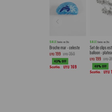
SALE
SALE
Envíos en 2hs
Envíos en 2hs
Broche mar - celeste
Set de clips est
balloon - plate
199
350
UYU
UYU
199
3
UYU
UYU
43
169
48
UYU
UYU