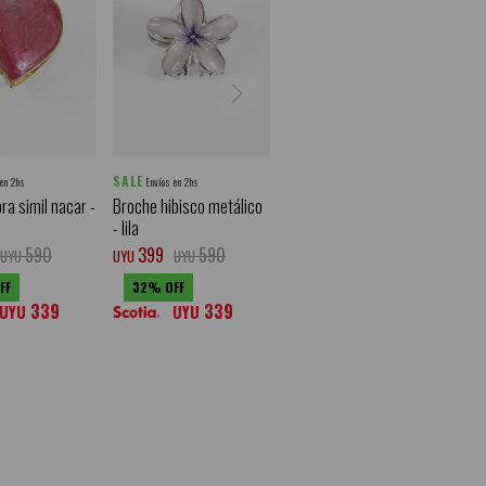
SALE
 en 2hs
Envíos en 2hs
ra simil nacar -
Broche hibisco metálico
- lila
590
399
590
UYU
UYU
UYU
32
339
339
UYU
UYU