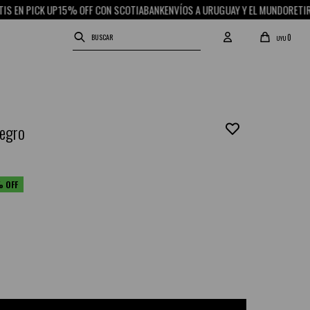
N PICK UP
15% OFF CON SCOTIABANK
ENVÍOS A URUGUAY Y EL MUNDO
RETIRO GR
0
UYU
negro