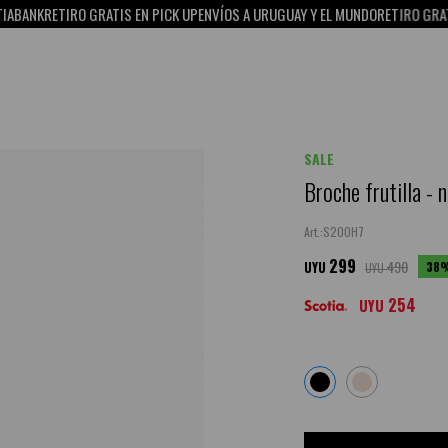
ANK
RETIRO GRATIS EN PICK UP
ENVÍOS A URUGUAY Y EL MUNDO
RETIRO GRATIS E
SALE
Broche frutilla - 
S20OH7
299
490
38
UYU
UYU
254
UYU