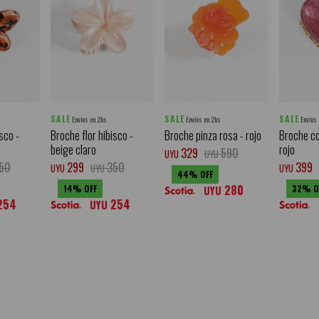
SALE
SALE
SALE
Envíos en 2hs
Envíos en 2hs
Envíos
sco -
Broche flor hibisco -
Broche pinza rosa - rojo
Broche co
beige claro
rojo
329
590
UYU
UYU
50
299
350
399
UYU
UYU
UYU
44
280
14
32
UYU
254
254
UYU