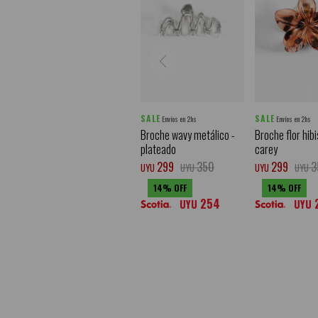
SALE
SALE
Envíos en 2hs
Envíos en 2hs
Broche wavy metálico -
Broche flor hibi
plateado
carey
299
350
299
3
UYU
UYU
UYU
UYU
14
14
254
UYU
UYU