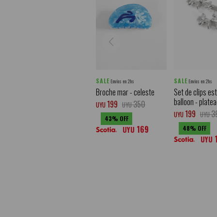
SALE
SALE
Envíos en 2hs
Envíos en 2hs
Broche mar - celeste
Set de clips est
balloon - plate
199
350
UYU
UYU
199
3
UYU
UYU
43
169
48
UYU
UYU