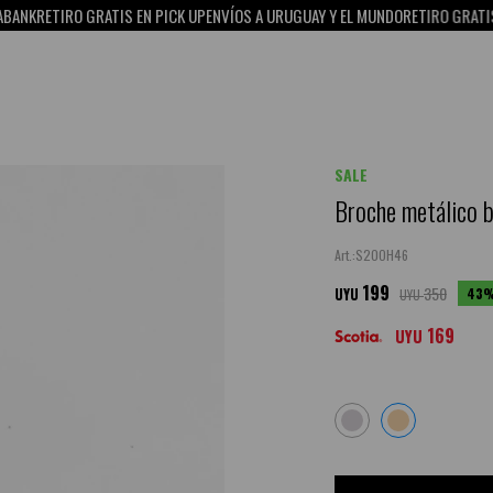
NK
RETIRO GRATIS EN PICK UP
ENVÍOS A URUGUAY Y EL MUNDO
RETIRO GRATIS EN
SALE
Broche metálico 
S20OH46
199
350
43
UYU
UYU
169
UYU