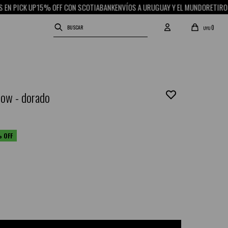
 PICK UP
15% OFF CON SCOTIABANK
ENVÍOS A URUGUAY Y EL MUNDO
RETIRO GRA
0
UYU
bow - dorado