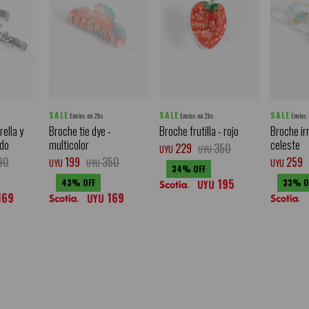
SALE
SALE
SALE
Envíos en 2hs
Envíos en 2hs
Envíos
rella y
Broche tie dye -
Broche frutilla - rojo
Broche ir
ado
multicolor
celeste
229
350
UYU
UYU
90
199
350
259
UYU
UYU
UYU
34
195
43
33
UYU
169
169
UYU