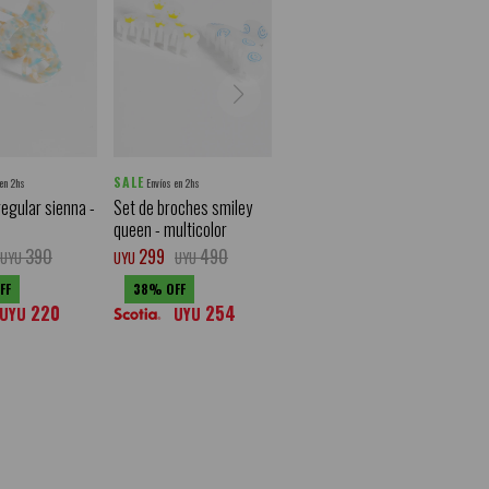
SALE
 en 2hs
Envíos en 2hs
regular sienna -
Set de broches smiley
queen - multicolor
390
299
490
UYU
UYU
UYU
38
220
254
UYU
UYU