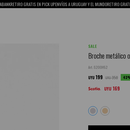
NK
RETIRO GRATIS EN PICK UP
ENVÍOS A URUGUAY Y EL MUNDO
RETIRO GRATIS EN
SALE
Broche metálico o
S20OH52
199
350
43
UYU
UYU
169
UYU