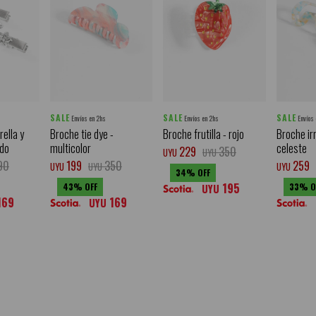
SALE
SALE
SALE
Envíos en 2hs
Envíos en 2hs
Envíos
rella y
Broche tie dye -
Broche frutilla - rojo
Broche ir
ado
multicolor
celeste
229
350
UYU
UYU
90
199
350
259
UYU
UYU
UYU
34
195
43
33
UYU
169
169
UYU