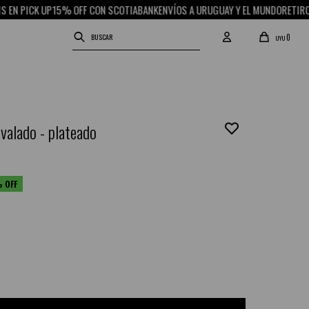
 PICK UP
15% OFF CON SCOTIABANK
ENVÍOS A URUGUAY Y EL MUNDO
RETIRO GR
0
UYU
valado - plateado