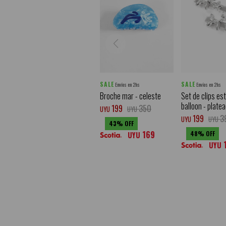
SALE
SALE
Envíos en 2hs
Envíos en 2hs
Broche mar - celeste
Set de clips est
balloon - plate
199
350
UYU
UYU
199
3
UYU
UYU
43
169
48
UYU
UYU