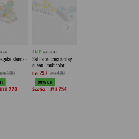
SALE
 en 2hs
Envíos en 2hs
regular sienna -
Set de broches smiley
queen - multicolor
390
299
490
UYU
UYU
UYU
38
220
254
UYU
UYU