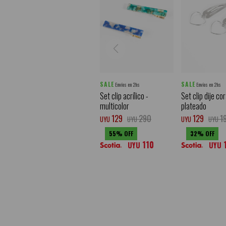
SALE
SALE
Envíos en 2hs
Envíos en 2hs
Set clip acrílico -
Set clip dije cor
multicolor
plateado
129
290
129
1
UYU
UYU
UYU
UYU
55
32
110
UYU
UYU