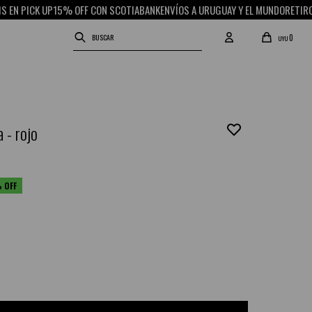
 PICK UP
15% OFF CON SCOTIABANK
ENVÍOS A URUGUAY Y EL MUNDO
RETIRO GR
0
UYU
 - rojo