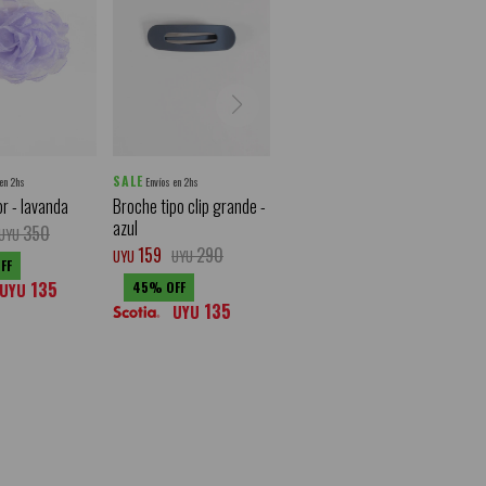
SALE
 en 2hs
Envíos en 2hs
or - lavanda
Broche tipo clip grande -
azul
350
UYU
159
290
UYU
UYU
135
45
UYU
135
UYU