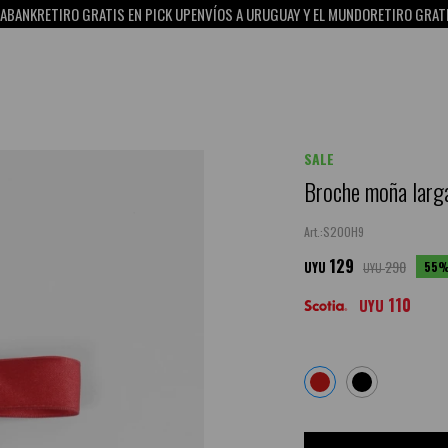
NK
RETIRO GRATIS EN PICK UP
ENVÍOS A URUGUAY Y EL MUNDO
RETIRO GRATIS EN
SALE
Broche moña larga
S20OH9
129
290
55
UYU
UYU
110
UYU