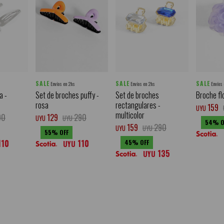
SALE
SALE
SALE
Envíos en 2hs
Envíos en 2hs
Envíos
a -
Set de broches puffy -
Set de broches
Broche fl
rosa
rectangulares -
159
UYU
multicolor
90
129
290
UYU
UYU
54
159
290
UYU
UYU
55
110
110
45
UYU
135
UYU