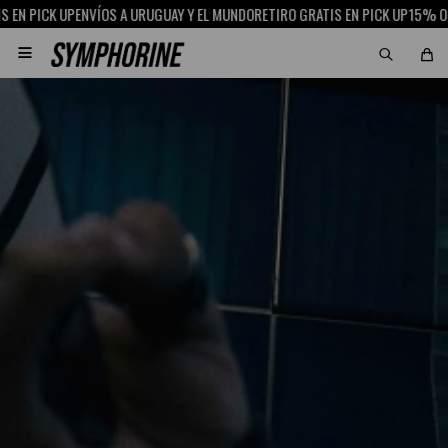
CK UP
ENVÍOS A URUGUAY Y EL MUNDO
RETIRO GRATIS EN PICK UP
15% OFF CON 
