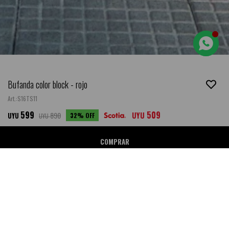
Bufanda color block - rojo
S16TS11
599
509
890
UYU
32
UYU
UYU
COMPRAR
Ubicar en Tienda
SALE
DESCRIPCIÓN