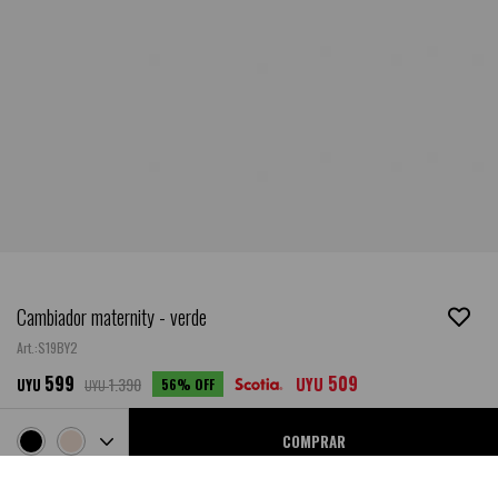
Cambiador maternity - verde
S19BY2
599
509
1.390
UYU
56
UYU
UYU
COMPRAR