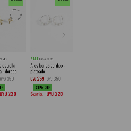
SALE
 en 2hs
Envíos en 2hs
 estrella
Aros borlas acrílico -
a - dorado
plateado
350
259
350
UYU
UYU
UYU
26
220
220
UYU
UYU