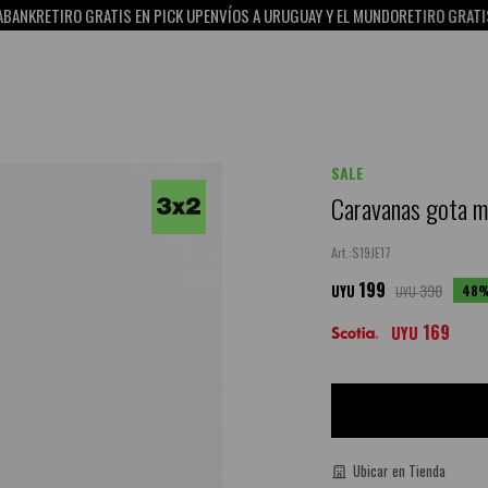
RETIRO GRATIS EN PICK UP
ENVÍOS A URUGUAY Y EL MUNDO
RETIRO GRATIS EN P
SALE
Caravanas gota m
S19JE17
199
390
48
UYU
UYU
169
UYU
Ubicar en Tienda