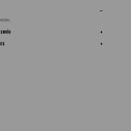
etales.
 ENVÍO
NES