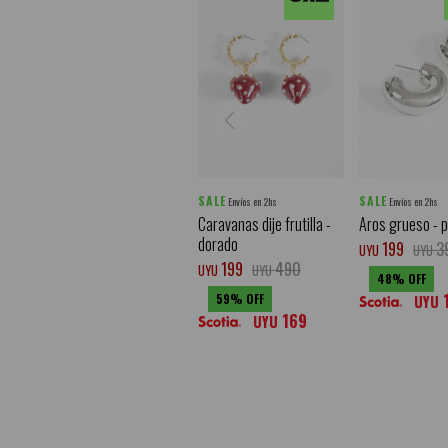
SALE
SALE
Envíos en 2hs
Envíos en 2hs
Caravanas dije frutilla -
Aros grueso - 
dorado
199
3
UYU
UYU
199
490
UYU
UYU
48
59
UYU
169
UYU