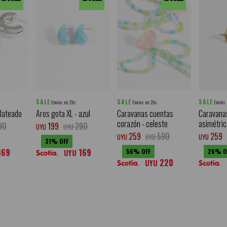
SALE
SALE
SALE
Envíos en 2hs
Envíos en 2hs
Envíos
plateado
Aros gota XL - azul
Caravanas cuentas
Caravanas
corazón - celeste
asimétric
90
199
290
UYU
UYU
259
590
259
UYU
UYU
UYU
31
169
169
56
26
UYU
220
UYU