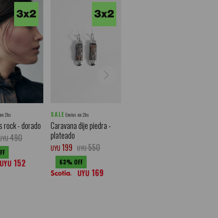
SALE
 en 2hs
Envíos en 2hs
 rock - dorado
Caravana dije piedra -
plateado
490
UYU
199
550
UYU
UYU
152
63
UYU
169
UYU