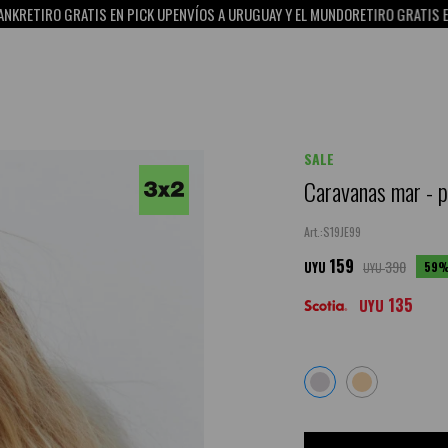
O GRATIS EN PICK UP
ENVÍOS A URUGUAY Y EL MUNDO
RETIRO GRATIS EN PICK U
SALE
Caravanas mar - 
S19JE99
159
390
59
UYU
UYU
135
UYU