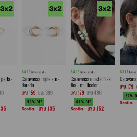
SALE
SALE
SALE
Envíos en 2hs
Envíos en 2hs
Envíos
perla -
Caravanas triple aro -
Caravanas mostacillas
Caravanas
dorado
flor - multicolor
179
UYU
90
159
390
179
490
UYU
UYU
UYU
UYU
63
59
63
135
135
152
UYU
UYU