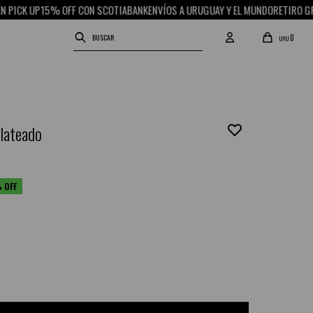
P
15% OFF CON SCOTIABANK
ENVÍOS A URUGUAY Y EL MUNDO
RETIRO GRATIS EN 
0
UYU
plateado