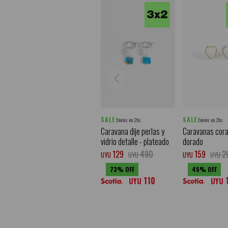
SALE
SALE
Envíos en 2hs
Envíos en 2hs
Caravana dije perlas y
Caravanas cora 
vidrio detalle - plateado
dorado
129
490
159
2
UYU
UYU
UYU
UYU
73
45
110
UYU
UYU