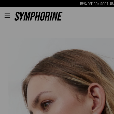
15% OFF CON SCOTIABANK
RETIR
