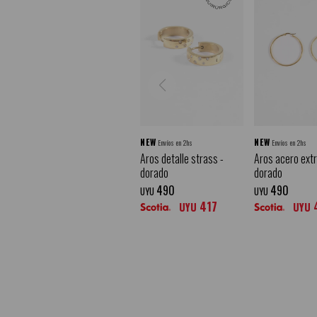
NEW
NEW
Envíos en 2hs
Envíos en 2hs
Aros detalle strass -
Aros acero extr
dorado
dorado
490
490
UYU
UYU
417
UYU
UYU