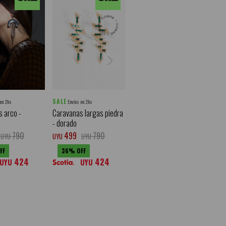
SALE
 en 2hs
Envíos en 2hs
 arco -
Caravanas largas piedra
- dorado
790
499
790
UYU
UYU
UYU
36
424
424
UYU
UYU