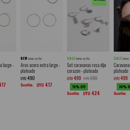
NEW
SALE
SALE
Envíos en 2hs
Envíos en 2hs
Envíos
a large -
Aros acero extra large -
Set caravanas rosa dije
Caravanas
plateado
corazon - plateado
plateado
490
499
590
499
UYU
UYU
UYU
UYU
417
417
UYU
15
36
424
UYU