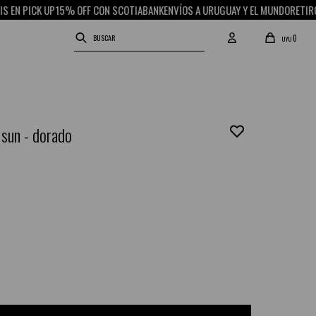
PICK UP
15% OFF CON SCOTIABANK
ENVÍOS A URUGUAY Y EL MUNDO
RETIRO GRA
0
UYU
 sun - dorado