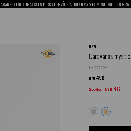
K
RETIRO GRATIS EN PICK UP
ENVÍOS A URUGUAY Y EL MUNDO
RETIRO GRATIS EN 
NEW
Caravanas mystic
S23JE22
490
UYU
417
UYU