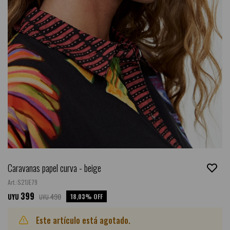
Caravanas papel curva - beige
S21JE79
399
490
18,03
UYU
UYU
Este artículo está agotado.