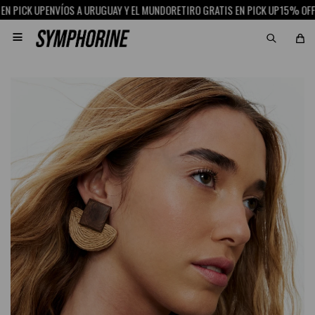
PICK UP
ENVÍOS A URUGUAY Y EL MUNDO
RETIRO GRATIS EN PICK UP
15% OFF CO
