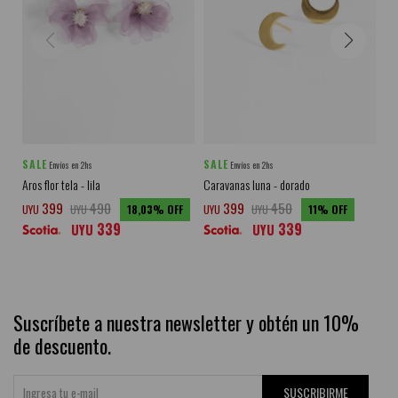
SALE
SALE
SA
Envíos en 2hs
Envíos en 2hs
Aros flor tela - lila
Caravanas luna - dorado
Car
399
490
399
450
UYU
UYU
18,03
UYU
UYU
11
UY
339
339
UYU
UYU
Suscríbete a nuestra newsletter y obtén un 10%
de descuento.
SUSCRIBIRME