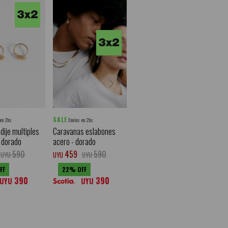
SALE
 en 2hs
Envíos en 2hs
dije multiples
Caravanas eslabones
- dorado
acero - dorado
590
459
590
UYU
UYU
UYU
22
390
390
UYU
UYU