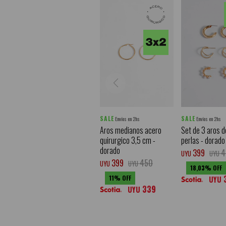
SALE
SALE
Envíos en 2hs
Envíos en 2hs
Aros medianos acero
Set de 3 aros d
quirurgico 3,5 cm -
perlas - dorado
dorado
399
4
UYU
UYU
399
450
UYU
UYU
18,03
11
UYU
339
UYU