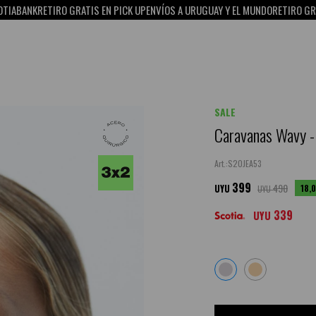
K
RETIRO GRATIS EN PICK UP
ENVÍOS A URUGUAY Y EL MUNDO
RETIRO GRATIS EN 
SALE
Caravanas Wavy -
S20JEA53
399
490
18,
UYU
UYU
339
UYU