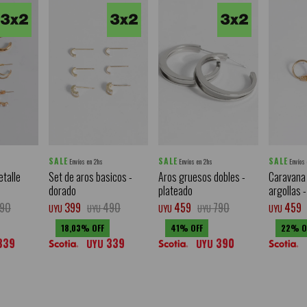
SALE
SALE
SALE
Envíos en 2hs
Envíos en 2hs
Envíos
etalle
Set de aros basicos -
Aros gruesos dobles -
Caravana 
dorado
plateado
argollas 
90
399
490
459
790
459
UYU
UYU
UYU
UYU
UYU
18,03
41
22
339
339
390
UYU
UYU