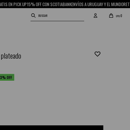
PICK UP
15% OFF CON SCOTIABANK
ENVÍOS A URUGUAY Y EL MUNDO
RETIRO GRAT
0
UYU
 plateado
03