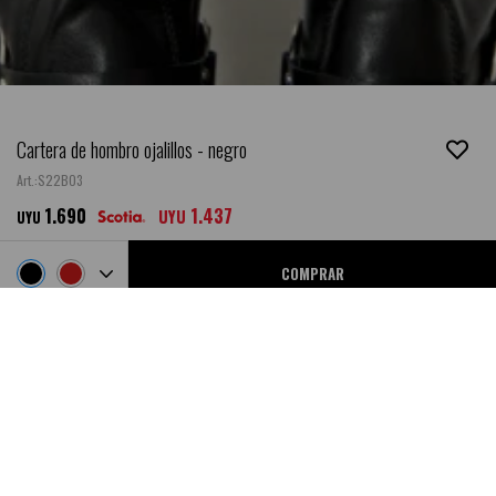
Cartera de hombro ojalillos - negro
S22BO3
1.690
1.437
UYU
UYU
COMPRAR
Ubicar en Tienda
NEW
DESCRIPCIÓN
- Composición: Cuero vegano.