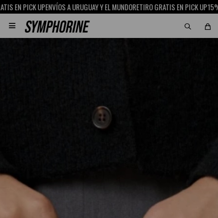
PICK UP
ENVÍOS A URUGUAY Y EL MUNDO
RETIRO GRATIS EN PICK UP
15% OFF CO
