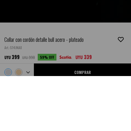
Collar con cordón detalle bull acero - plateado
S14JNA8
399
339
990
UYU
59
UYU
UYU
COMPRAR
Ubicar en Tienda
SALE
DESCRIPCIÓN
- Composición: Acero quirúrgico hipoalergénico.