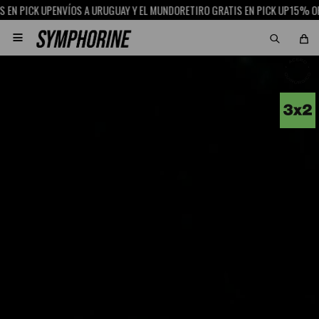
 PICK UP
ENVÍOS A URUGUAY Y EL MUNDO
RETIRO GRATIS EN PICK UP
15% OFF C
