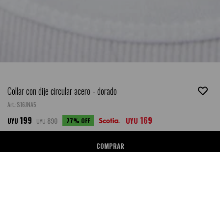
Collar con dije circular acero - dorado
S16JNA5
199
169
890
UYU
77
UYU
UYU
COMPRAR
Ubicar en Tienda
SALE
DESCRIPCIÓN