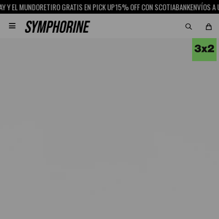
Y EL MUNDO
RETIRO GRATIS EN PICK UP
15% OFF CON SCOTIABANK
ENVÍOS A UR
