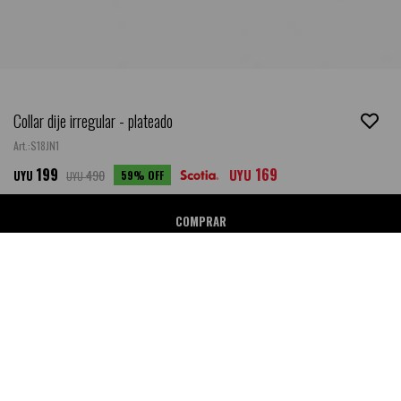
Collar dije irregular - plateado
S18JN1
199
169
490
UYU
59
UYU
UYU
COMPRAR
Ubicar en Tienda
SALE
DESCRIPCIÓN
- Medida: Largo: 41-50 cm.