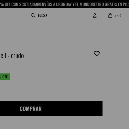
ABANK
ENVÍOS A URUGUAY Y EL MUNDO
RETIRO GRATIS EN PICK UP
15% OFF CON 
0
UYU
ell - crudo
COMPRAR