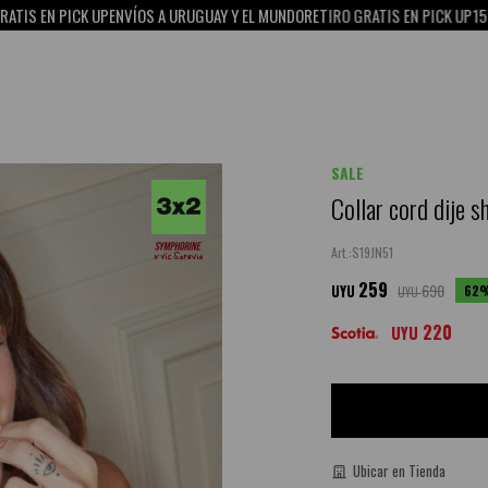
NVÍOS A URUGUAY Y EL MUNDO
RETIRO GRATIS EN PICK UP
15% OFF CON SCOTI
SALE
Collar cord dije sh
S19JN51
259
690
62
UYU
UYU
220
UYU
Ubicar en Tienda