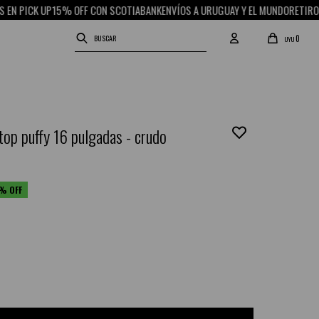
CK UP
15% OFF CON SCOTIABANK
ENVÍOS A URUGUAY Y EL MUNDO
RETIRO GRATIS
0
UYU
top puffy 16 pulgadas - crudo