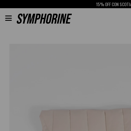
15% OFF CON SCOTIABANK
R
