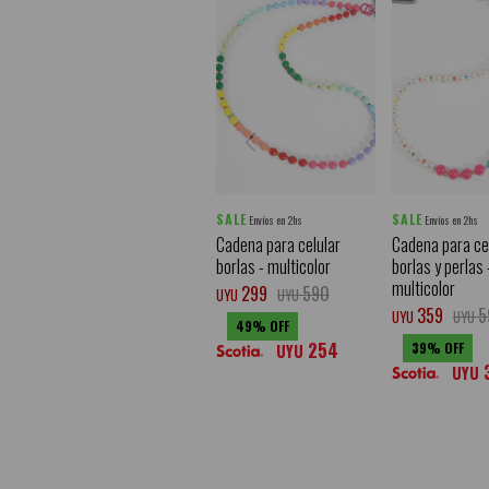
SALE
SALE
Envíos en 2hs
Envíos en 2hs
Cadena para celular
Cadena para ce
borlas - multicolor
borlas y perlas 
multicolor
299
590
UYU
UYU
359
5
UYU
UYU
49
254
39
UYU
UYU