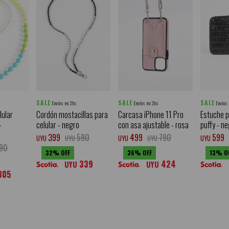
SALE
SALE
SALE
Envíos en 2hs
Envíos en 2hs
Envíos
lular
Cordón mostacillas para
Carcasa iPhone 11 Pro
Estuche p
-
celular - negro
con asa ajustable - rosa
puffy - n
399
590
499
790
599
UYU
UYU
UYU
UYU
UYU
90
32
36
13
339
424
UYU
UYU
305