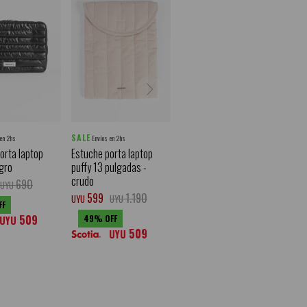
SALE
 en 2hs
Envíos en 2hs
orta laptop
Estuche porta laptop
egro
puffy 13 pulgadas -
crudo
690
UYU
599
1.190
UYU
UYU
509
49
UYU
509
UYU