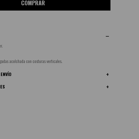
COMPRAR
r.
lgadas acolchada con costuras verticales.
 ENVÍO
NES