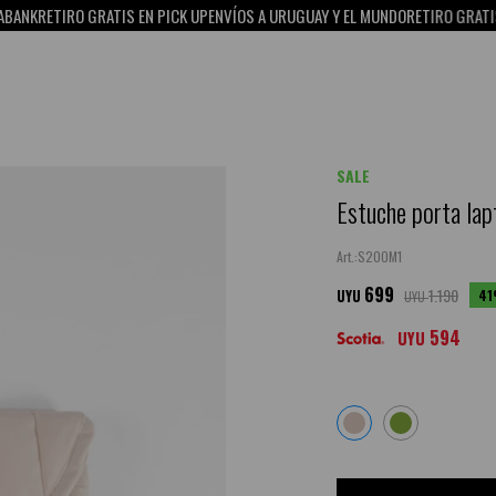
ETIRO GRATIS EN PICK UP
ENVÍOS A URUGUAY Y EL MUNDO
RETIRO GRATIS EN PI
SALE
Estuche porta lap
S20OM1
699
1.190
41
UYU
UYU
594
UYU