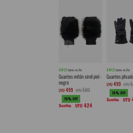
SALE
SALE
Envíos en 2hs
Envíos en 2hs
Guantes mitón simil piel -
Guantes plisad
negro
499
5
UYU
UYU
499
590
UYU
UYU
15
15
UYU
424
UYU