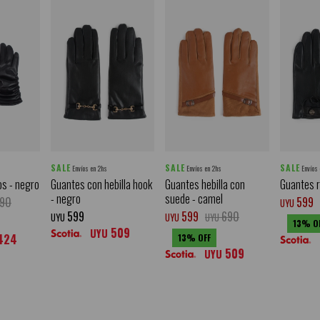
SALE
SALE
SALE
Envíos en 2hs
Envíos en 2hs
Envíos
os - negro
Guantes con hebilla hook
Guantes hebilla con
Guantes r
- negro
suede - camel
90
599
UYU
599
599
690
UYU
UYU
UYU
13
509
UYU
424
13
509
UYU