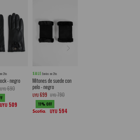
SALE
 en 2hs
Envíos en 2hs
ock - negro
Mitones de suede con
pelo - negro
690
UYU
699
790
UYU
UYU
509
11
UYU
594
UYU