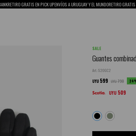
RO GRATIS EN PICK UP
ENVÍOS A URUGUAY Y EL MUNDO
RETIRO GRATIS EN PICK 
SALE
Guantes combinad
S20GC2
599
790
24
UYU
UYU
509
UYU