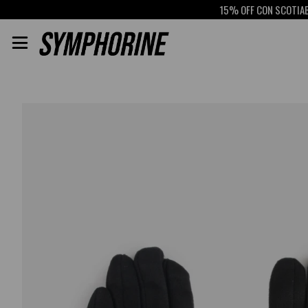
15% OFF CON SCOTIABANK
RETI
