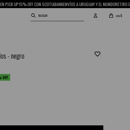
UP
15% OFF CON SCOTIABANK
ENVÍOS A URUGUAY Y EL MUNDO
RETIRO GRATIS EN
0
UYU
os - negro