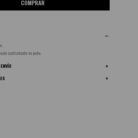
COMPRAR
r.
ación contrastante en puño.
 ENVÍO
NES