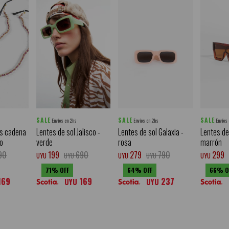
SALE
SALE
SALE
Envíos en 2hs
Envíos en 2hs
Envíos
es cadena
Lentes de sol Jalisco -
Lentes de sol Galaxia -
Lentes de 
o
verde
rosa
marrón
90
199
690
279
790
299
UYU
UYU
UYU
UYU
UYU
71
64
66
169
169
237
UYU
UYU