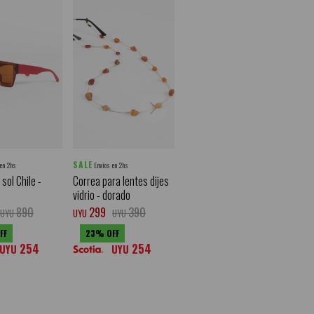
SALE
 en 2hs
Envíos en 2hs
sol Chile -
Correa para lentes dijes
vidrio - dorado
890
299
390
UYU
UYU
UYU
23
254
254
UYU
UYU