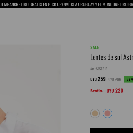
K
RETIRO GRATIS EN PICK UP
ENVÍOS A URUGUAY Y EL MUNDO
RETIRO GRATIS EN 
SALE
Lentes de sol Astr
S15ES15
259
790
67
UYU
UYU
220
UYU