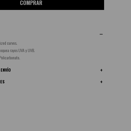
COMPRAR
ized curvos.
Bloquea rayos UVA y UVB.
Policarbonato.
 ENVÍO
NES