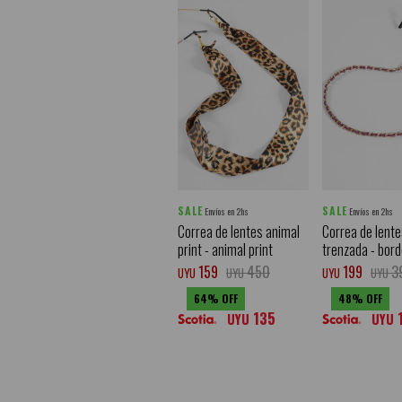
SALE
SALE
Envíos en 2hs
Envíos en 2hs
Correa de lentes animal
Correa de lent
print - animal print
trenzada - bord
159
450
199
3
UYU
UYU
UYU
UYU
64
48
135
UYU
UYU