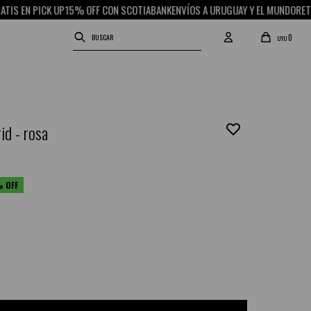
PICK UP
15% OFF CON SCOTIABANK
ENVÍOS A URUGUAY Y EL MUNDO
RETIRO GRAT
0
UYU
id - rosa