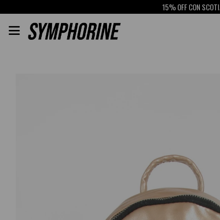
15% OFF CON SCOTIABANK
RET
