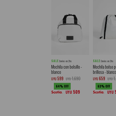
SALE
SALE
Envíos en 2hs
Envíos en 2hs
Mochila con bolsillo -
Mochila bolso p
blanco
brillosa - blanc
599
1.690
659
1
UYU
UYU
UYU
UYU
64
63
509
UYU
UYU