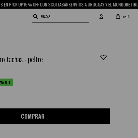
 UP
15% OFF CON SCOTIABANK
ENVÍOS A URUGUAY Y EL MUNDO
RETIRO GRATIS E
0
UYU
ro tachas - peltre
COMPRAR