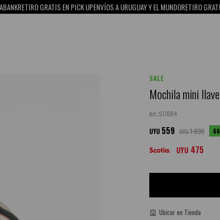
IRO GRATIS EN PICK UP
ENVÍOS A URUGUAY Y EL MUNDO
RETIRO GRATIS EN PICK
SALE
Mochila mini llave
S17BB4
559
1.690
66
UYU
UYU
475
UYU
Ubicar en Tienda