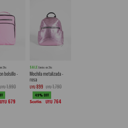
SALE
 en 2hs
Envíos en 2hs
n bolsillo -
Mochila metalizada -
rosa
1.990
899
1.790
UYU
UYU
UYU
49
679
764
UYU
UYU