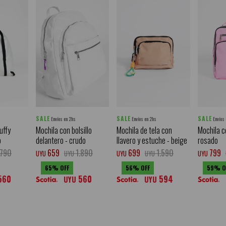
SALE
SALE
SALE
Envíos en 2hs
Envíos en 2hs
Envíos
uffy
Mochila con bolsillo
Mochila de tela con
Mochila co
o
delantero - crudo
llavero y estuche - beige
rosado
.790
659
1.890
699
1.590
799
UYU
UYU
UYU
UYU
UYU
65
56
59
560
560
594
UYU
UYU