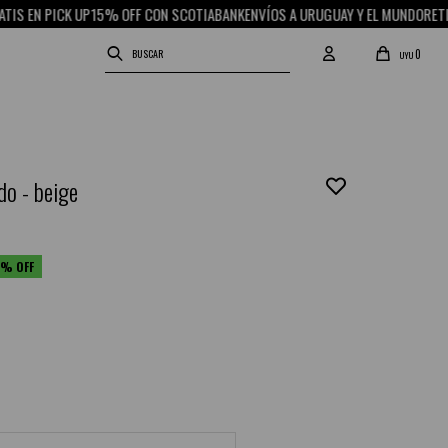
CK UP
15% OFF CON SCOTIABANK
ENVÍOS A URUGUAY Y EL MUNDO
RETIRO GRATIS
0
UYU
do - beige