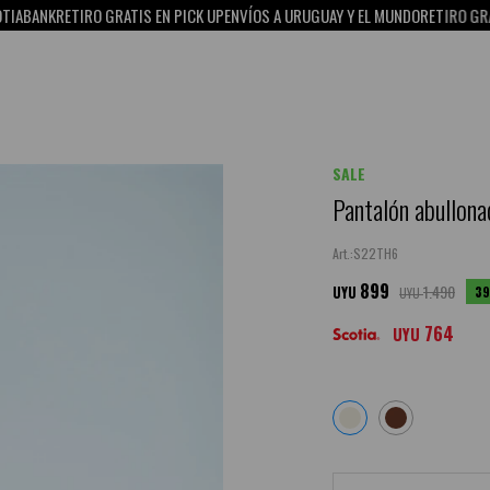
TIRO GRATIS EN PICK UP
ENVÍOS A URUGUAY Y EL MUNDO
RETIRO GRATIS EN PI
SALE
Pantalón abullona
S22TH6
899
1.490
39
UYU
UYU
764
UYU