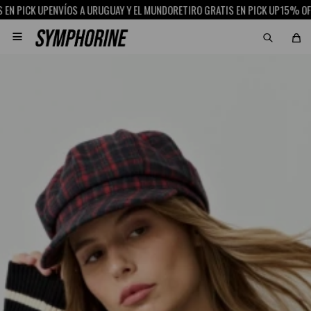
PICK UP
ENVÍOS A URUGUAY Y EL MUNDO
RETIRO GRATIS EN PICK UP
15% OFF CO
