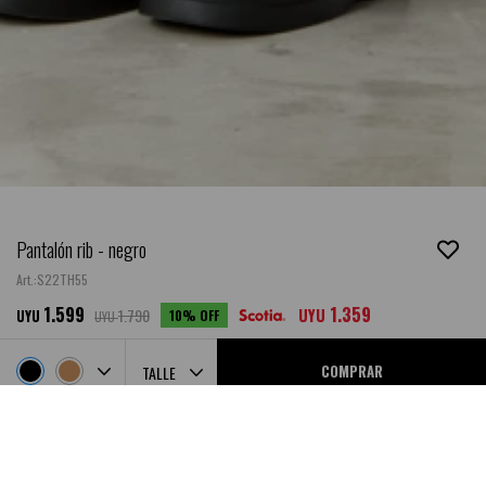
Pantalón rib - negro
S22TH55
1.599
1.359
1.790
UYU
10
UYU
UYU
COMPRAR
TALLE
PROBADOR VIRTUAL
SABER MI TALLE
GUIA DE TALLES
Ubicar en Tienda