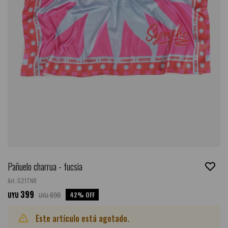
Pañuelo charrua - fucsia
S21TN8
399
690
42
UYU
UYU
Este artículo está agotado.