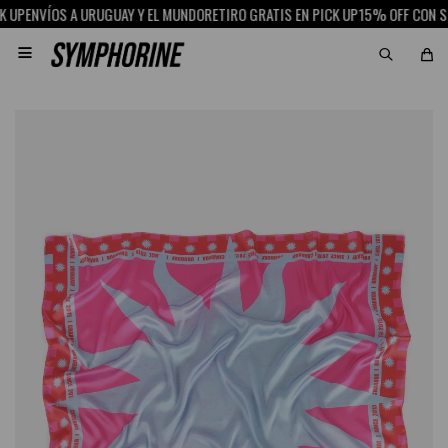
P
ENVÍOS A URUGUAY Y EL MUNDO
RETIRO GRATIS EN PICK UP
15% OFF CON SCO
