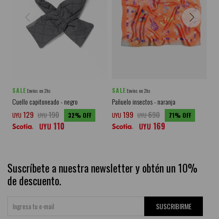
SALE
SALE
SA
Envíos en 2hs
Envíos en 2hs
Cuello capitoneado - negro
Pañuelo insectos - naranja
Pañ
129
190
199
690
UYU
UYU
32
UYU
UYU
71
UY
110
169
UYU
UYU
Suscríbete a nuestra newsletter y obtén un 10%
de descuento.
SUSCRIBIRME