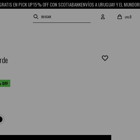
N PICK UP
15% OFF CON SCOTIABANK
ENVÍOS A URUGUAY Y EL MUNDO
RETIRO GR
0
UYU
erde