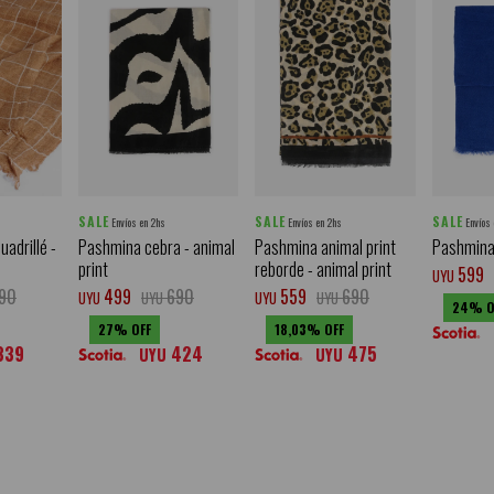
SALE
SALE
SALE
Envíos en 2hs
Envíos en 2hs
Envíos
uadrillé -
Pashmina cebra - animal
Pashmina animal print
Pashmina 
print
reborde - animal print
599
UYU
90
499
690
559
690
UYU
UYU
UYU
UYU
24
27
18,03
339
424
475
UYU
UYU