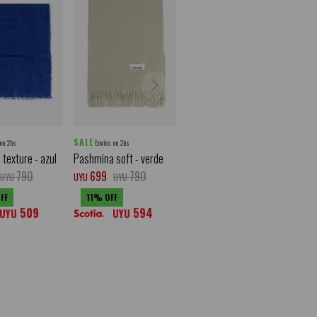
SALE
 en 2hs
Envíos en 2hs
texture - azul
Pashmina soft - verde
790
699
790
UYU
UYU
UYU
11
509
594
UYU
UYU