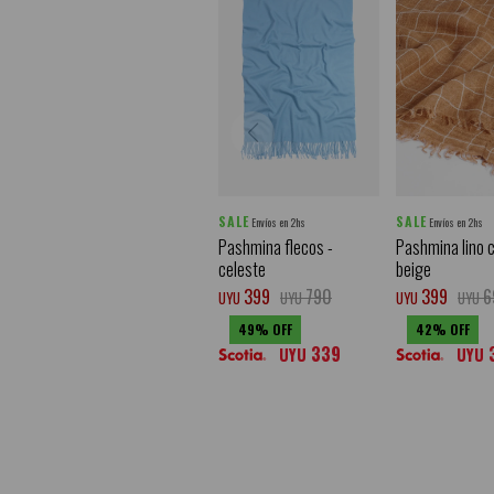
SALE
SALE
Envíos en 2hs
Envíos en 2hs
Pashmina flecos -
Pashmina lino c
celeste
beige
399
790
399
6
UYU
UYU
UYU
UYU
49
42
339
UYU
UYU