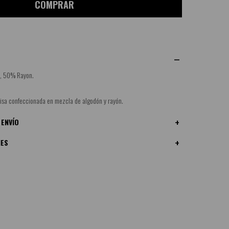
COMPRAR
, 50% Rayon.
 lisa confeccionada en mezcla de algodón y rayón.
 ENVÍO
NES