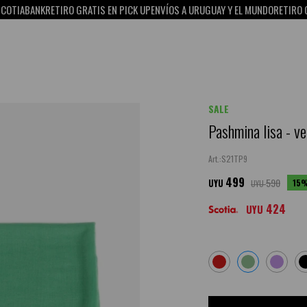
ANK
RETIRO GRATIS EN PICK UP
ENVÍOS A URUGUAY Y EL MUNDO
RETIRO GRATIS E
SALE
Pashmina lisa - v
S21TP9
499
590
15
UYU
UYU
424
UYU