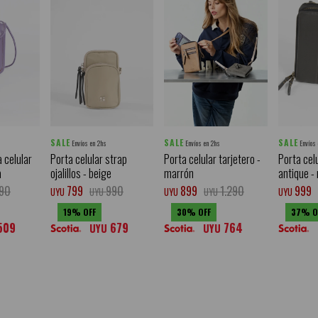
SALE
SALE
SALE
Envíos en 2hs
Envíos en 2hs
Envíos
 celular
Porta celular strap
Porta celular tarjetero -
Porta celu
a
ojalillos - beige
marrón
antique -
90
799
990
899
1.290
999
UYU
UYU
UYU
UYU
UYU
19
30
37
509
679
764
UYU
UYU