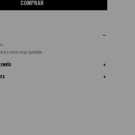
COMPRAR
co.
ontal y correa larga ajustable.
 ENVÍO
NES