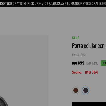
O GRATIS EN PICK UP
ENVÍOS A URUGUAY Y EL MUNDO
RETIRO GRATIS EN PICK U
SALE
Porta celular con 
S21BP2
899
1.490
39
UYU
UYU
764
UYU