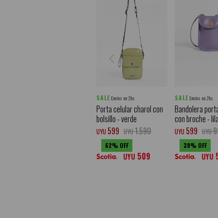
SALE
SALE
Envíos en 2hs
Envíos en 2hs
Porta celular charol con
Bandolera porta
bolsillo - verde
con broche - lil
599
1.590
599
9
UYU
UYU
UYU
UYU
62
39
509
UYU
UYU