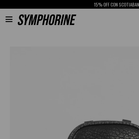
15% OFF CON SCOTIABANK
RETIR
