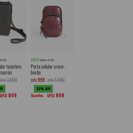
SALE
 en 2hs
Envíos en 2hs
lar tarjetero
Porta celular croco -
 marrón
bordo
1.590
999
1.490
UYU
UYU
UYU
32
849
849
UYU
UYU